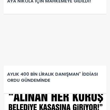
AYA NİKOLA İÇİN MAHKEMEYE GİDİLDİ!
AYLIK 400 BİN LİRALIK DANIŞMAN" İDDİASI
ORDU GÜNDEMİNDE