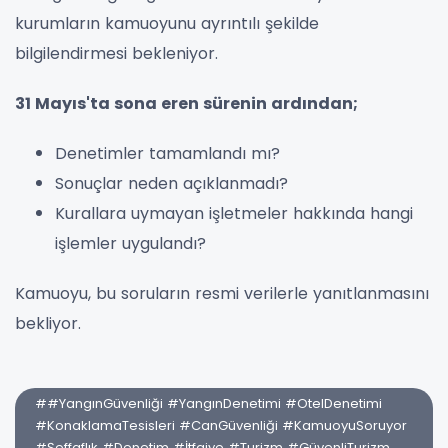
kurumların kamuoyunu ayrıntılı şekilde
bilgilendirmesi bekleniyor.
31 Mayıs'ta sona eren sürenin ardından;
Denetimler tamamlandı mı?
Sonuçlar neden açıklanmadı?
Kurallara uymayan işletmeler hakkında hangi
işlemler uygulandı?
Kamuoyu, bu soruların resmi verilerle yanıtlanmasını
bekliyor.
##YangınGüvenliği #YangınDenetimi #OtelDenetimi
#KonaklamaTesisleri #CanGüvenliği #KamuoyuSoruyor
#Şeffaflık #Denetim #İtfaiye #Turizm #GüvenliTurizm