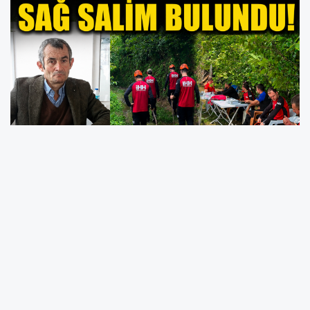
İki Günlük Endişe Mutlu Sonla
Bitti: Rüstem Arslan Sağ Salim
Bulundu
Ünye Tekkiraz Çınarcık Mahallesi'nde iki gündür