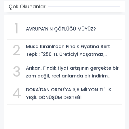
Çok Okunanlar
1
AVRUPA'NIN ÇÖPLÜĞÜ MÜYÜZ?
2
Musa Kıranlı’dan Fındık Fiyatına Sert
Tepki: "250 TL Üreticiyi Yaşatmaz,
Üretimden Koparır"
3
Arıkan, Fındık fiyat artışının gerçekte bir
zam değil, reel anlamda bir indirim
olduğunu savundu.
4
DOKA'DAN ORDU'YA 3,9 MİLYON TL'LİK
YEŞİL DÖNÜŞÜM DESTEĞİ