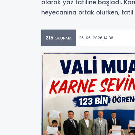
alarak yaz tatiline başladı. Ka
heyecanına ortak olurken, tati
215
26-06-2026 14:36
OKUNMA