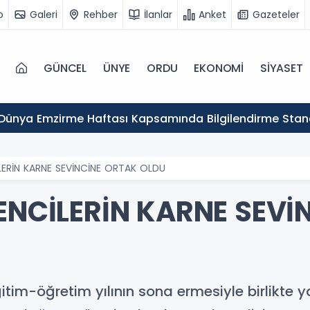
o
Galeri
Rehber
İlanlar
Anket
Gazeteler
GÜNCEL
ÜNYE
ORDU
EKONOMİ
SİYASET
Dünya Emzirme Haftası Kapsamında Bilgilendirme Stan
LERİN KARNE SEVİNCİNE ORTAK OLDU
RENCİLERİN KARNE SEVİ
m-öğretim yılının sona ermesiyle birlikte ya