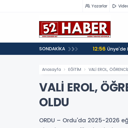
Yazarlar
Vide
12:56
SONDAKİKA
Ünye'de 
Anasayfa
EĞİTİM
VALİ EROL, ÖĞRENCİ
VALİ EROL, ÖĞ
OLDU
ORDU – Ordu'da 2025-2026 eğiti