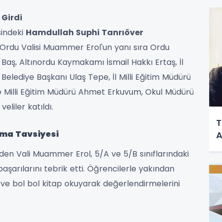
 Girdi
sindeki
Hamdullah Suphi Tanrıöver
e Ordu Valisi Muammer Erol'un yanı sıra Ordu
 Baş, Altınordu Kaymakamı İsmail Hakkı Ertaş, İl
elediye Başkanı Ulaş Tepe, İl Milli Eğitim Müdürü
e Milli Eğitim Müdürü Ahmet Erkuvum, Okul Müdürü
eliler katıldı.
T
uma Tavsiyesi
A
den Vali Muammer Erol, 5/A ve 5/B sınıflarındaki
aşarılarını tebrik etti. Öğrencilerle yakından
rek ve bol bol kitap okuyarak değerlendirmelerini