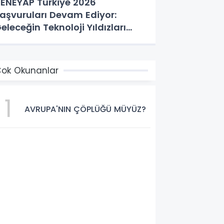
ENEYAP Türkiye 2026
aşvuruları Devam Ediyor:
eleceğin Teknoloji Yıldızları
ranıyor
ok Okunanlar
1
AVRUPA'NIN ÇÖPLÜĞÜ MÜYÜZ?