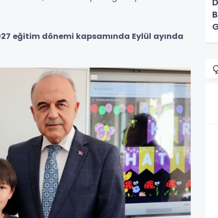
D
B
G
27 eğitim dönemi kapsamında Eylül ayında
A
Ç