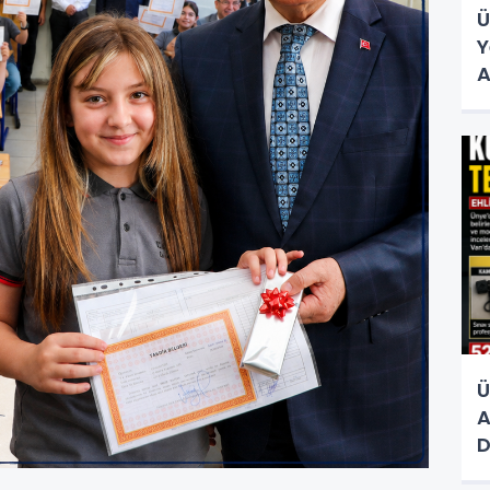
Ü
Y
A
Ü
A
D