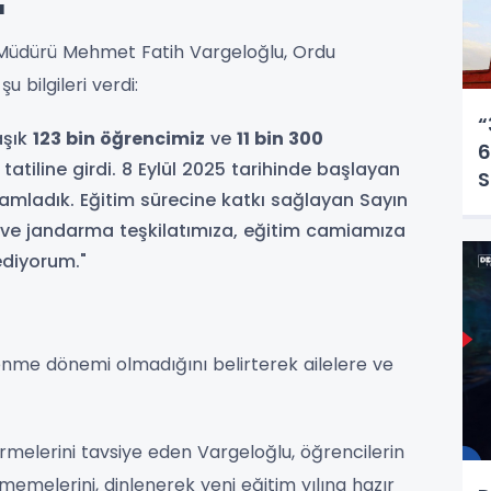
ı
m Müdürü Mehmet Fatih Vargeloğlu, Ordu
u bilgileri verdi:
“
aşık
123 bin öğrencimiz
ve
11 bin 300
6
tatiline girdi. 8 Eylül 2025 tarihinde başlayan
S
mamladık. Eğitim sürecine katkı sağlayan Sayın
t ve jandarma teşkilatımıza, eğitim camiamıza
ediyorum."
ı
nlenme dönemi olmadığını belirterek ailelere ve
irmelerini tavsiye eden Vargeloğlu, öğrencilerin
memelerini, dinlenerek yeni eğitim yılına hazır