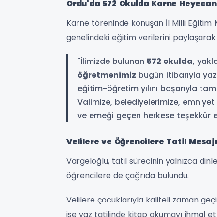
Ordu'da 572 Okulda Karne Heyecan
Karne töreninde konuşan İl Milli Eğiti
genelindeki eğitim verilerini paylaşarak ş
"İlimizde bulunan
572 okulda
, yakl
öğretmenimiz
bugün itibarıyla yaz 
eğitim-öğretim yılını başarıyla ta
Valimize, belediyelerimize, emniye
ve emeği geçen herkese teşekkür 
Velilere ve Öğrencilere Tatil Mesaj
Vargeloğlu, tatil sürecinin yalnızca di
öğrencilere de çağrıda bulundu.
Velilere çocuklarıyla kaliteli zaman geç
ise yaz tatilinde kitap okumayı ihmal et