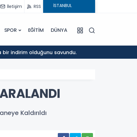
İletişim
RSS
SPOR
EĞİTİM
DÜNYA
10:37
da bir indirim olduğunu savundu.
Musa K
YARALANDI
aneye Kaldırıldı