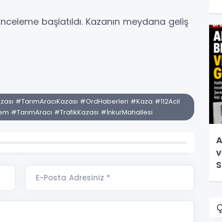
 inceleme başlatıldı. Kazanın meydana geliş
sı #TarımAracıKazası #OrdHaberleri #Kaza #112Acil
 #TarımAracı #TrafikKazası #İnkurMahallesi
A
v
S
v
E-Posta Adresiniz *
Ç