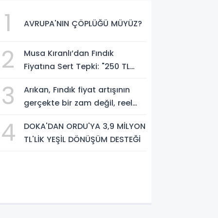
1
AVRUPA'NIN ÇÖPLÜĞÜ MÜYÜZ?
2
Musa Kıranlı’dan Fındık
Fiyatına Sert Tepki: "250 TL
Üreticiyi Yaşatmaz, Üretimden
3
Arıkan, Fındık fiyat artışının
Koparır"
gerçekte bir zam değil, reel
anlamda bir indirim olduğunu
4
DOKA'DAN ORDU'YA 3,9 MİLYON
savundu.
TL'LİK YEŞİL DÖNÜŞÜM DESTEĞİ