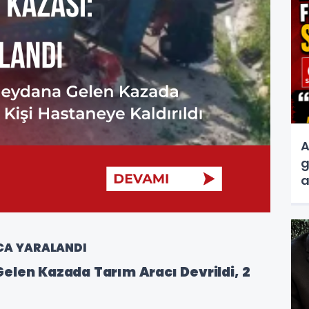
A
g
a
s
OCA YARALANDI
elen Kazada Tarım Aracı Devrildi, 2