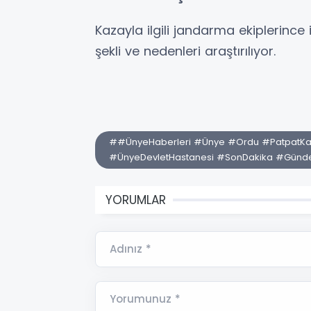
Kazayla ilgili jandarma ekiplerince
şekli ve nedenleri araştırılıyor.
##ÜnyeHaberleri #Ünye #Ordu #PatpatKaza
#ÜnyeDevletHastanesi #SonDakika #Gündem
YORUMLAR
Adınız *
Yorumunuz *