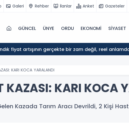
o
Galeri
Rehber
İlanlar
Anket
Gazeteler
GÜNCEL
ÜNYE
ORDU
EKONOMİ
SİYASET
ındık fiyat artışının gerçekte bir zam değil, reel anlam
ZASI: KARI KOCA YARALANDI
T KAZASI: KARI KOCA 
len Kazada Tarım Aracı Devrildi, 2 Kişi Hast