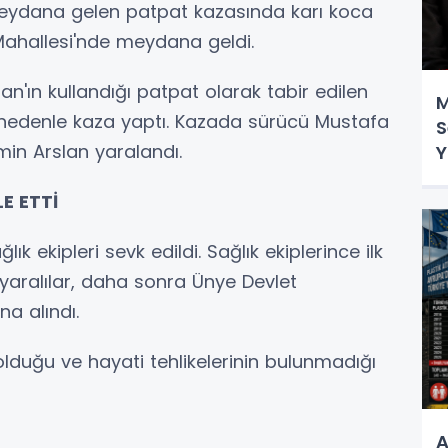
eydana gelen patpat kazasında karı koca
 Mahallesi'nde meydana geldi.
lan'ın kullandığı patpat olarak tabir edilen
M
 nedenle kaza yaptı. Kazada sürücü Mustafa
S
min Arslan yaralandı.
Y
E ETTİ
lık ekipleri sevk edildi. Sağlık ekiplerince ilk
yaralılar, daha sonra Ünye Devlet
na alındı.
i olduğu ve hayati tehlikelerinin bulunmadığı
A