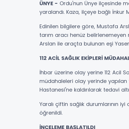
ÜNYE -
Ordu'nun Ünye ilçesinde m
yaralandı. Kaza, ilçeye bağlı İnkur
Edinilen bilgilere göre, Mustafa Ars
tarım aracı henüz belirlenemeyen
Arslan ile araçta bulunan eşi Yase
112 ACİL SAĞLIK EKİPLERİ MÜDAHAL
İhbar üzerine olay yerine 112 Acil Sağ
müdahaleleri olay yerinde yapılan 
Hastanesi'ne kaldırılarak tedavi altı
Yaralı çiftin sağlık durumlarının iy
öğrenildi.
İNCELEME BAŞLATILDI