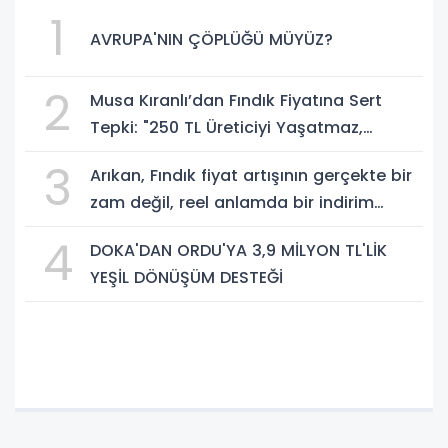
1
AVRUPA'NIN ÇÖPLÜĞÜ MÜYÜZ?
2
Musa Kıranlı’dan Fındık Fiyatına Sert
Tepki: "250 TL Üreticiyi Yaşatmaz,
Üretimden Koparır"
3
Arıkan, Fındık fiyat artışının gerçekte bir
zam değil, reel anlamda bir indirim
olduğunu savundu.
4
DOKA'DAN ORDU'YA 3,9 MİLYON TL'LİK
YEŞİL DÖNÜŞÜM DESTEĞİ