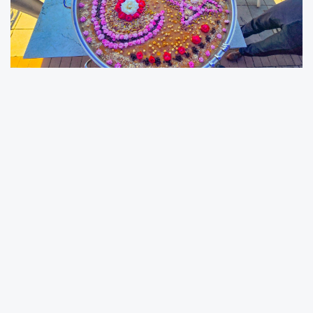
ÜNYE –
Ünye Belediyesi tarafından Muharrem Ayı
dolayısıyla düzenlenen aşure programında sadece 5
bin kişiye yapılan ikram değil, organizasyonun
kusursuz yürütülmesi de vatandaşlardan tam not
aldı. Özellikle Ünye Belediyesi Aşevi'nin aşçıları ve
mutfak personelinin hazırladığı aşurenin lezzeti ile
dağıtım organizasyonundaki titizlik günün en çok
konuşulan konuları arasında yer aldı.
Muharrem Ayı'nın 10. günü dolayısıyla Ünye