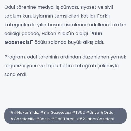
Ödül törenine medya, iş dünyası, siyaset ve sivil
toplum kuruluşlarının temsilcileri katıldı. Farklı
kategorilerde yılın başarılı isimlerine ödüllerin takdim
edildiği gecede, Hakan Yıldız'ın aldığı
"Yılın
Gazetecisi"
ödülü salonda büyük alkış aldı.
Program, ödül töreninin ardından düzenlenen yemek
organizasyonu ve toplu hatıra fotoğrafı çekimiyle
sona erdi.
##HakanYıldız #YılınGazetecisi #TV52 #Ünye #Ordu
#Gazetecilik #Basın #ÖdülTöreni #52HaberGazetesi