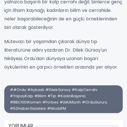
yalnızca başarılı bir kalp cerrahı değil; binlerce genç
için ilham kaynağı, kadınların bilim ve cerrahide
neler başarabileceğinin de en güçlü örneklerinden
biri olarak gösteriliyor.
Mütevazı bir yaşamdan çıkarak dünya tıp
literatürüne adını yazdıran Dr. Dilek Gürsoy'un
hikâyesi, Ordu'dan dünyaya uzanan başarı
öykülerinin en çarpıcı örnekleri arasında yer alıyor.
##Ordu #Aybastı #DilekGürsoy #KalpCerrahı
#YapayKalp #Bilim #Tıp #KadınBaşarısı
#BBC100Women #Forbes #LMUMünih #OrduGururu
#52HaberGazetesi #ModaFM
YORUMLAR