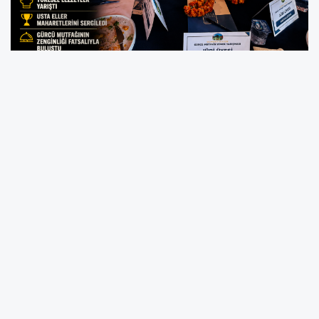
Geleneksel Gürcü Yemekleri Yarışması Renkli
Görüntülere Sahne Oldu
FATSA –
Ordu'nun Fatsa ilçesinde düzenlenen
Geleneksel 2. Gürcü Yemekleri Yarışması
,
yalnızca birbirinden özel yöresel lezzetlerin yarıştığı
bir organizasyon değil, aynı zamanda yüzyıllardır
Karadeniz'de yaşatılan Gürcü kültürünün gelecek
nesillere aktarılmasına katkı sağlayan önemli bir
kültür etkinliği olarak dikkat çekti.