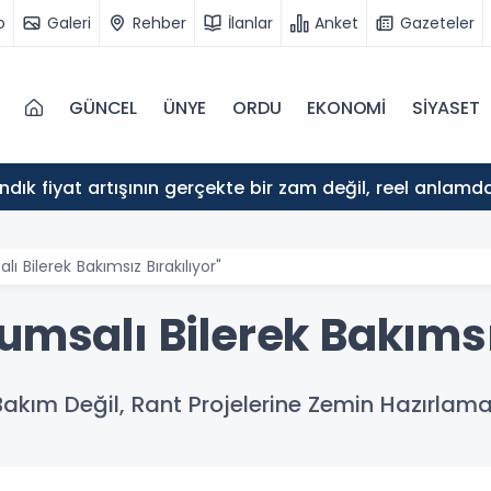
o
Galeri
Rehber
İlanlar
Anket
Gazeteler
GÜNCEL
ÜNYE
ORDU
EKONOMİ
SİYASET
ındık fiyat artışının gerçekte bir zam değil, reel anlam
lı Bilerek Bakımsız Bırakılıyor"
umsalı Bilerek Bakımsı
akım Değil, Rant Projelerine Zemin Hazırlama