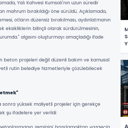
lamada, Yalı Kahvesi Kumsalı'nın uzun süredir
dan mahrum bırakıldığı öne sürüldü. Açıklamada,
mesi, otların düzensiz bırakılması, aydınlatmanın
k eksikliklerin bilinçli olarak sürdürülmesinin,
M
S
urumda." algısını oluşturmayı amaçladığı ifade
Y
ın beton projeleri değil düzenli bakım ve kamusal
etli rutin belediye hizmetleriyle çözülebilecek
retmek"
 sonra yüksek maliyetli projeler için gerekçe
rek şu ifadelere yer verildi:
A
 betonlaşmanın zeminini hazırlamaktan vazgeçin.