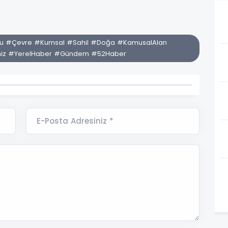
mu #Çevre #Kumsal #Sahil #Doğa #KamusalAlan
niz #YerelHaber #Gündem #52Haber
E-Posta Adresiniz *