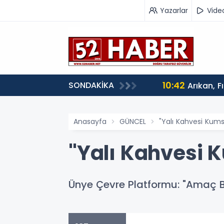
Yazarlar
Vide
10:42
SONDAKİKA
Arıkan, F
Anasayfa
GÜNCEL
"Yalı Kahvesi Kumsa
"Yalı Kahvesi K
Ünye Çevre Platformu: "Amaç B