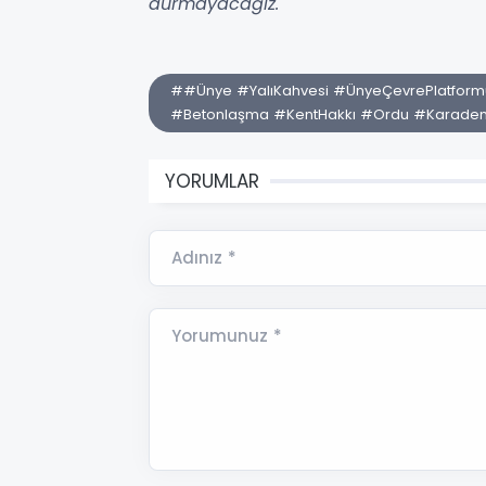
durmayacağız."
##Ünye #YalıKahvesi #ÜnyeÇevrePlatfor
#Betonlaşma #KentHakkı #Ordu #Karade
YORUMLAR
Adınız *
Yorumunuz *