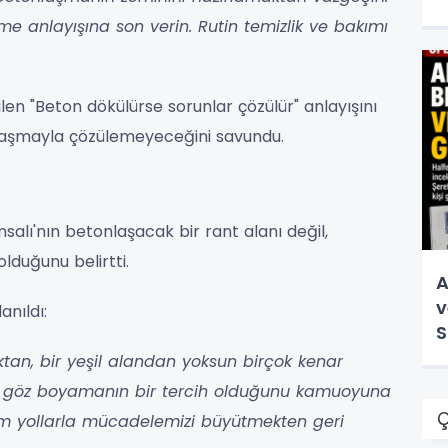
me anlayışına son verin. Rutin temizlik ve bakımı
len "Beton dökülürse sorunlar çözülür" anlayışını
nlaşmayla çözülemeyeceğini savundu.
alı'nın betonlaşacak bir rant alanı değil,
duğunu belirtti.
A
v
anıldı:
S
v
rktan, bir yeşil alandan yoksun birçok kenar
 göz boyamanın bir tercih olduğunu kamuoyuna
Ç
m yollarla mücadelemizi büyütmekten geri