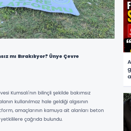
sız mı Bırakılıyor? Ünye Çevre
A
g
a
s
si Kumsalı'nın bilinçli şekilde bakımsız
anın kullanılmaz hale geldiği algısının
Platform, amaçlarının kamuya ait alanları beton
etkililere çağrıda bulundu.