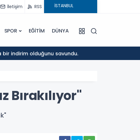
İletişim
RSS
SPOR
EĞİTİM
DÜNYA
10:37
da bir indirim olduğunu savundu.
Musa K
z Bırakılıyor"
k"