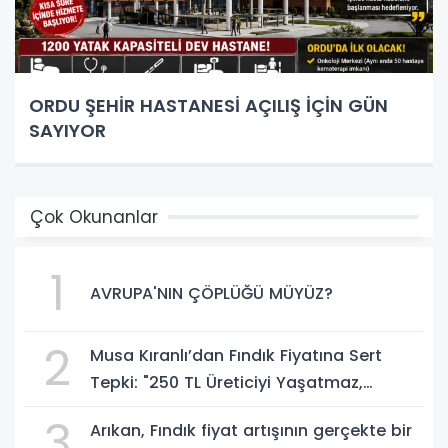
ORDU ŞEHİR HASTANESİ AÇILIŞ İÇİN GÜN
SAYIYOR
Çok Okunanlar
1
AVRUPA'NIN ÇÖPLÜĞÜ MÜYÜZ?
2
Musa Kıranlı’dan Fındık Fiyatına Sert
Tepki: "250 TL Üreticiyi Yaşatmaz,
Üretimden Koparır"
3
Arıkan, Fındık fiyat artışının gerçekte bir