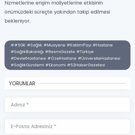
hizmetlerine erişim maliyetlerine etkisinin
önümüzdeki süreçte yakından takip edilmesi
bekleniyor.
##SGK #Sağlık #Muayene #KatılımPayı #Hastane
#SağlıkBakanlığı #ResmiGazete #Türkiye
#DevletHastanesi #ÖzelHastane #ÜniversiteHastanesi
#SağlıkGündemi #Ekonomi #52HaberGazetesi
YORUMLAR
Adınız *
E-Posta Adresiniz *