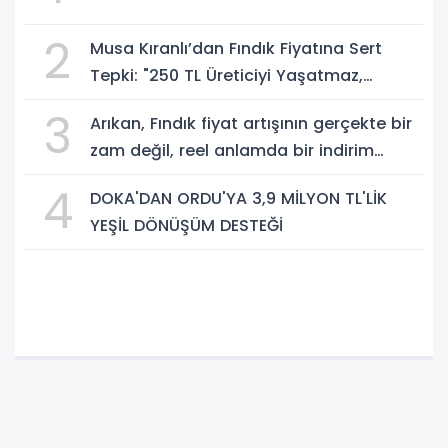
2
Musa Kıranlı’dan Fındık Fiyatına Sert
Tepki: "250 TL Üreticiyi Yaşatmaz,
Üretimden Koparır"
3
Arıkan, Fındık fiyat artışının gerçekte bir
zam değil, reel anlamda bir indirim
olduğunu savundu.
4
DOKA'DAN ORDU'YA 3,9 MİLYON TL'LİK
YEŞİL DÖNÜŞÜM DESTEĞİ