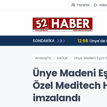
Yazarlar
Vide
12:56
SONDAKİKA
Ünye'de 
Anasayfa
SAĞLIK
Ünye Madeni Eşya E
Ünye Madeni Eş
Özel Meditech 
imzalandı