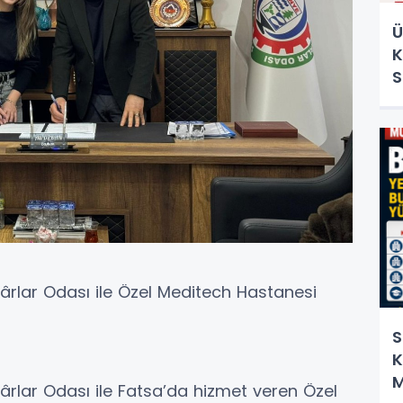
Ü
K
S
rlar Odası ile Özel Meditech Hastanesi
S
K
M
rlar Odası ile Fatsa’da hizmet veren Özel