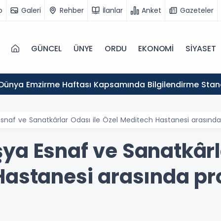
o
Galeri
Rehber
İlanlar
Anket
Gazeteler
GÜNCEL
ÜNYE
ORDU
EKONOMİ
SİYASET
Dünya Emzirme Haftası Kapsamında Bilgilendirme Stan
snaf ve Sanatkârlar Odası ile Özel Meditech Hastanesi arasında
ya Esnaf ve Sanatkârla
Hastanesi arasında pr