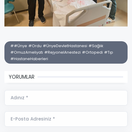
##Ünye #Ordu #ÜnyeDevletHastanesi #Sağlık
#OmuzAmeliyatı #RejyonelAnestezi #Ortopedi #Tıp
#HastaneHaberleri
YORUMLAR
Adınız *
E-Posta Adresiniz *