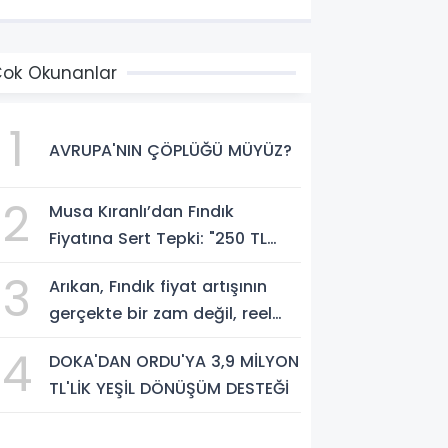
e Müfettiş Raporları
ok Okunanlar
1
AVRUPA'NIN ÇÖPLÜĞÜ MÜYÜZ?
2
Musa Kıranlı’dan Fındık
Fiyatına Sert Tepki: "250 TL
Üreticiyi Yaşatmaz, Üretimden
3
Arıkan, Fındık fiyat artışının
Koparır"
gerçekte bir zam değil, reel
anlamda bir indirim olduğunu
4
DOKA'DAN ORDU'YA 3,9 MİLYON
savundu.
TL'LİK YEŞİL DÖNÜŞÜM DESTEĞİ