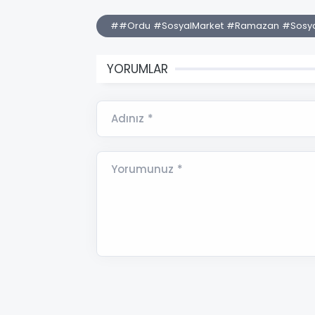
##Ordu #SosyalMarket #Ramazan #Sosyal
YORUMLAR
Adınız *
Yorumunuz *