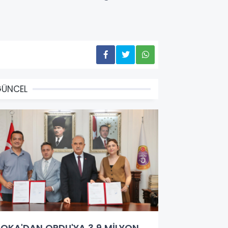
GÜNCEL
OKA'DAN ORDU'YA 3,9 MİLYON