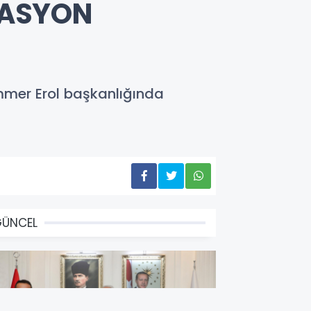
İNASYON
ammer Erol başkanlığında
GÜNCEL