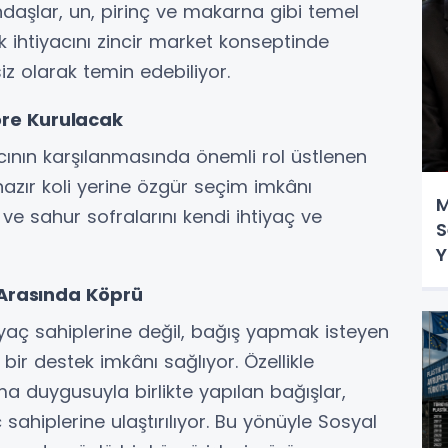
daşlar, un, pirinç ve makarna gibi temel
ok ihtiyacını zincir market konseptinde
z olarak temin edebiliyor.
re Kurulacak
ının karşılanmasında önemli rol üstlenen
hazır koli yerine özgür seçim imkânı
M
ve sahur sofralarını kendi ihtiyaç ve
S
Y
i Arasında Köprü
iyaç sahiplerine değil, bağış yapmak isteyen
bir destek imkânı sağlıyor. Özellikle
duygusuyla birlikte yapılan bağışlar,
ahiplerine ulaştırılıyor. Bu yönüyle Sosyal