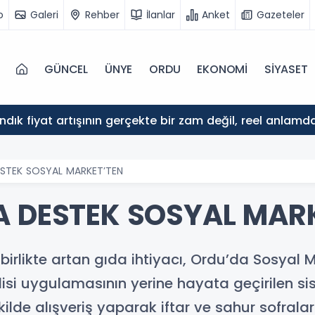
o
Galeri
Rehber
İlanlar
Anket
Gazeteler
GÜNCEL
ÜNYE
ORDU
EKONOMİ
SİYASET
ındık fiyat artışının gerçekte bir zam değil, reel anlam
ESTEK SOSYAL MARKET’TEN
A DESTEK SOSYAL MAR
irlikte artan gıda ihtiyacı, Ordu’da Sosyal 
isi uygulamasının yerine hayata geçirilen s
lde alışveriş yaparak iftar ve sahur sofraları