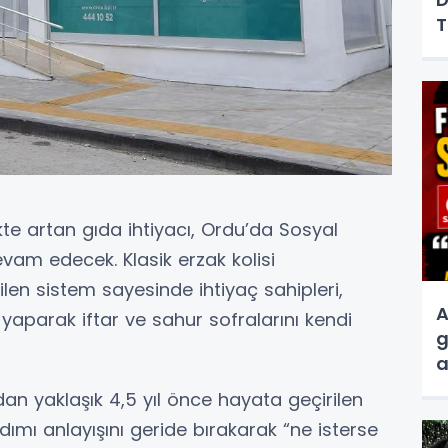
T
te artan gıda ihtiyacı, Ordu’da Sosyal
vam edecek. Klasik erzak kolisi
len sistem sayesinde ihtiyaç sahipleri,
A
yaparak iftar ve sahur sofralarını kendi
g
a
s
an yaklaşık 4,5 yıl önce hayata geçirilen
ımı anlayışını geride bırakarak “ne isterse