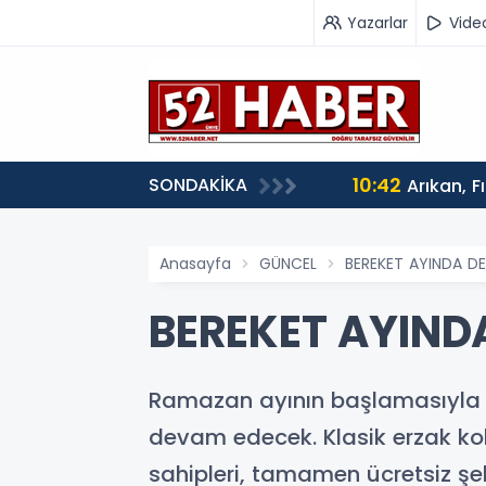
Yazarlar
Vide
10:42
SONDAKİKA
Arıkan, F
Anasayfa
GÜNCEL
BEREKET AYINDA D
BEREKET AYIND
Ramazan ayının başlamasıyla b
devam edecek. Klasik erzak kol
sahipleri, tamamen ücretsiz şeki