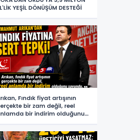
L'LİK YEŞİL DÖNÜŞÜM DESTEĞİ
rıkan, Fındık fiyat artışının
erçekte bir zam değil, reel
nlamda bir indirim olduğunu
avundu.