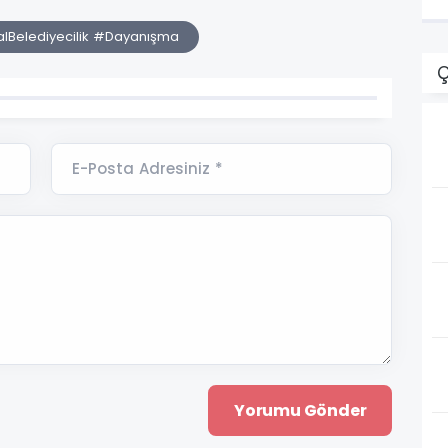
v
Belediyecilik #Dayanışma
Ç
E-Posta Adresiniz *