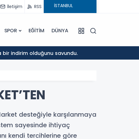
İletişim
RSS
SPOR
EĞİTİM
DÜNYA
10:37
da bir indirim olduğunu savundu.
Musa K
KET’TEN
Market desteğiyle karşılanmaya
istem sayesinde ihtiyaç
nı kendi tercihlerine göre