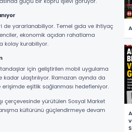
rasında güçlü bir köprü işlevi görüyor.
anıyor
 de yararlanabiliyor. Temel gıda ve ihtiyaç
A
renciler, ekonomik açıdan rahatlama
kolay kurabiliyor.
m
andaşlar için geliştirilen mobil uygulama
e kadar ulaştırılıyor. Ramazan ayında da
erişimde eşitlik sağlanması hedefleniyor.
ışı çerçevesinde yürütülen Sosyal Market
anışma kültürünü güçlendirmeye devam
A
v
S