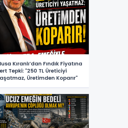
usa Kıranlı’dan Fındık Fiyatına
ert Tepki: "250 TL Üreticiyi
aşatmaz, Üretimden Koparır"