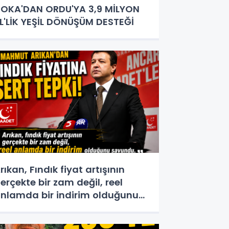
OKA'DAN ORDU'YA 3,9 MİLYON
L'LİK YEŞİL DÖNÜŞÜM DESTEĞİ
rıkan, Fındık fiyat artışının
erçekte bir zam değil, reel
nlamda bir indirim olduğunu
avundu.