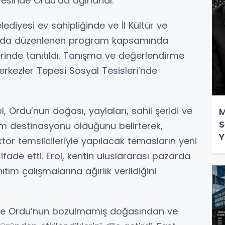
vesinde Ordu’da ağırlandı.
ediyesi ev sahipliğinde ve İl Kültür ve
nda düzenlenen program kapsamında
erinde tanıtıldı. Tanışma ve değerlendirme
Çerkezler Tepesi Sosyal Tesisleri’nde
rdu’nun doğası, yaylaları, sahil şeridi ve
M
S
zm destinasyonu olduğunu belirterek,
Y
ktör temsilcileriyle yapılacak temasların yeni
 ifade etti. Erol, kentin uluslararası pazarda
ım çalışmalarına ağırlık verildiğini
 ise Ordu’nun bozulmamış doğasından ve