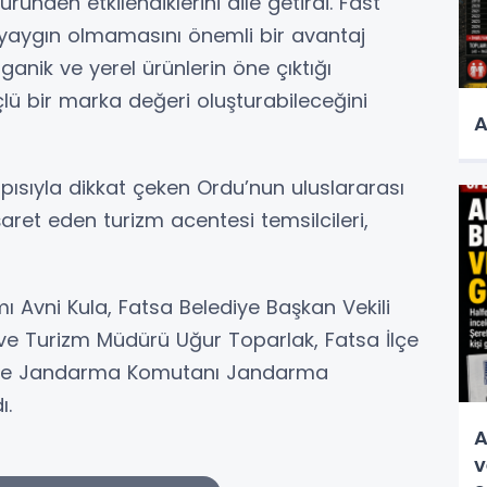
ründen etkilendiklerini dile getirdi. Fast
n yaygın olmamasını önemli bir avantaj
ganik ve yerel ürünlerin öne çıktığı
lü bir marka değeri oluşturabileceğini
A
apısıyla dikkat çeken Ordu’nun uluslararası
işaret eden turizm acentesi temsilcileri,
 Avni Kula, Fatsa Belediye Başkan Vekili
 ve Turizm Müdürü Uğur Toparlak, Fatsa İlçe
İlçe Jandarma Komutanı Jandarma
ı.
A
v