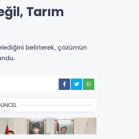
eğil, Tarım
elediğini belirterek, çözümün
undu.
GÜNCEL