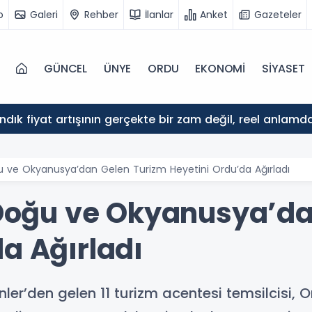
o
Galeri
Rehber
İlanlar
Anket
Gazeteler
GÜNCEL
ÜNYE
ORDU
EKONOMİ
SİYASET
ındık fiyat artışının gerçekte bir zam değil, reel anlam
ğu ve Okyanusya’dan Gelen Turizm Heyetini Ordu’da Ağırladı
k Doğu ve Okyanusya’d
a Ağırladı
nler’den gelen 11 turizm acentesi temsilcisi, 