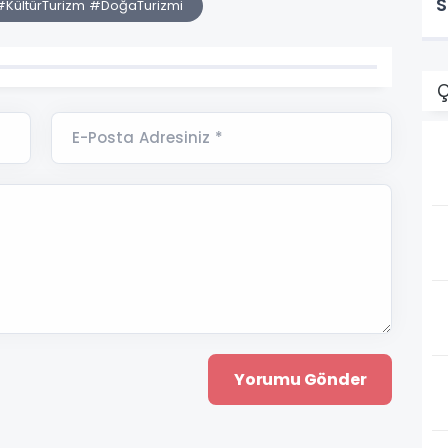
S
KültürTurizm #DoğaTurizmi
v
Ç
E-Posta Adresiniz *