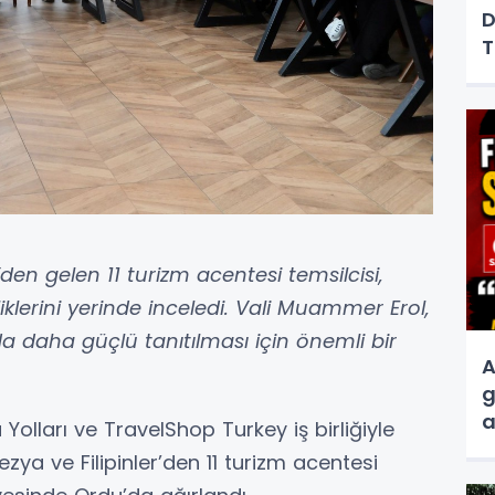
D
T
’den gelen 11 turizm acentesi temsilcisi,
klerini yerinde inceledi. Vali Muammer Erol,
da daha güçlü tanıtılması için önemli bir
A
g
a
olları ve TravelShop Turkey iş birliğiyle
s
zya ve Filipinler’den 11 turizm acentesi