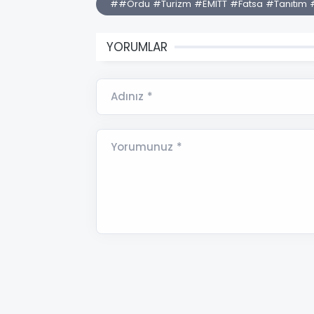
##Ordu #Turizm #EMITT #Fatsa #Tanıtım #
YORUMLAR
Adınız *
Yorumunuz *