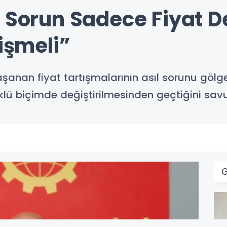
 Sorun Sadece Fiyat D
ğişmeli”
aşanan fiyat tartışmalarının asıl sorunu gölg
öklü biçimde değiştirilmesinden geçtiğini sav