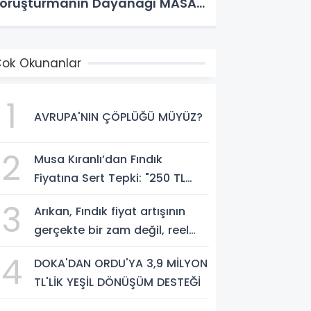
oruşturmanın Dayanağı MASAK
e Müfettiş Raporları
ok Okunanlar
1
AVRUPA'NIN ÇÖPLÜĞÜ MÜYÜZ?
2
Musa Kıranlı’dan Fındık
Fiyatına Sert Tepki: "250 TL
Üreticiyi Yaşatmaz, Üretimden
3
Arıkan, Fındık fiyat artışının
Koparır"
gerçekte bir zam değil, reel
anlamda bir indirim olduğunu
4
DOKA'DAN ORDU'YA 3,9 MİLYON
savundu.
TL'LİK YEŞİL DÖNÜŞÜM DESTEĞİ