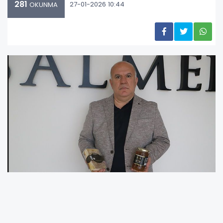
281
27-01-2026 10:44
OKUNMA
BALIN BAŞKENTİ YİNE ZİRVEDE: ORDU
TÜRKİYE BİRİNCİLİĞİNİ KAPTIRMADI