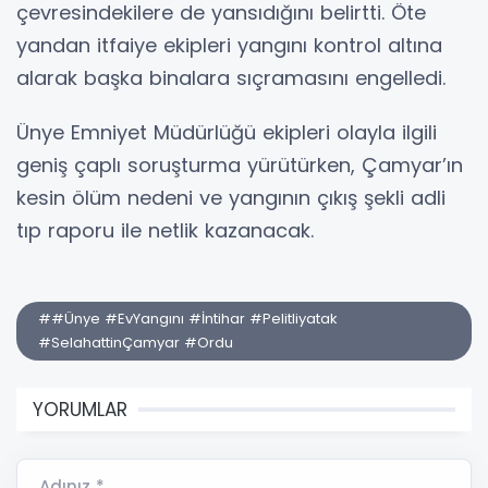
çevresindekilere de yansıdığını belirtti. Öte
yandan itfaiye ekipleri yangını kontrol altına
alarak başka binalara sıçramasını engelledi.
Ünye Emniyet Müdürlüğü ekipleri olayla ilgili
geniş çaplı soruşturma yürütürken, Çamyar’ın
kesin ölüm nedeni ve yangının çıkış şekli adli
tıp raporu ile netlik kazanacak.
##Ünye #EvYangını #İntihar #Pelitliyatak
#SelahattinÇamyar #Ordu
YORUMLAR
Adınız *