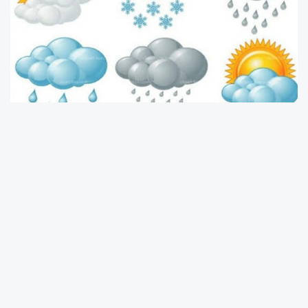
Ordu’da yeni haftanın ilk günü serin ve yüksek
nem oranının etkili olacağı bir hava tablosuyla
başlayacak. Meteorolojik veriler doğrultusunda
Pazartesi günü kent genelinde hava
sıcaklığının 8 ila 9 derece aralığında
seyretmesi bekleniyor. Gün boyunca ölçülen
sıcaklık ile hissedilen sıcaklık arasında belirgin
bir fark oluşmayacağı öngörülüyor.