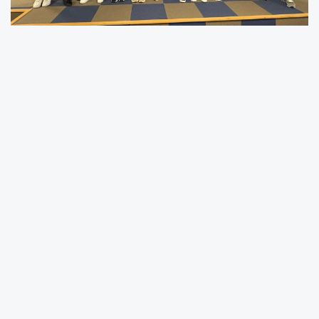
Ünye Kadın Spor Kulübü Kadın Sağlığı
Panelinde İlgi Odağı Oldu
8 Mart Dünya Kadınlar Günü kapsamında
Ordu’da düzenlenen “Kadın Sağlığı Paneli”, iş
dünyası, spor camiası ve sivil toplum
temsilcilerinin yoğun katılımıyla gerçekleştirildi.
Ordu Ticaret ve Sanayi Odası’nın ev
sahipliğinde, TOBB Ordu Kadın Girişimciler
Kurulu tarafından düzenlenen programda
kadınların toplumsal rolü, sağlık bilinci ve
sporun kadın yaşamındaki yeri ele alındı.