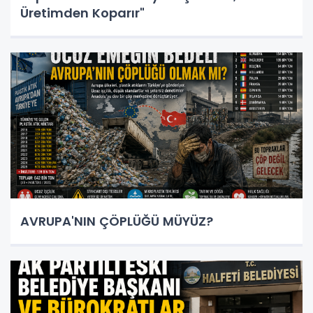
Üretimden Koparır"
AVRUPA'NIN ÇÖPLÜĞÜ MÜYÜZ?