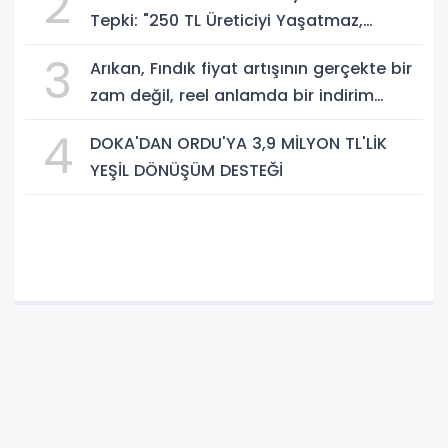
2
Tepki: "250 TL Üreticiyi Yaşatmaz,
Üretimden Koparır"
3
Arıkan, Fındık fiyat artışının gerçekte bir
zam değil, reel anlamda bir indirim
olduğunu savundu.
4
DOKA'DAN ORDU'YA 3,9 MİLYON TL'LİK
YEŞİL DÖNÜŞÜM DESTEĞİ