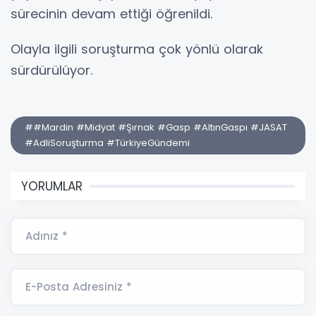
sürecinin devam ettiği öğrenildi.
Olayla ilgili soruşturma çok yönlü olarak
sürdürülüyor.
##Mardin #Midyat #Şırnak #Gasp #AltınGaspı #JASAT
#AdliSoruşturma #TürkiyeGündemi
YORUMLAR
Adınız *
E-Posta Adresiniz *