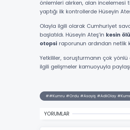
önlemleri alırken, alan incelemesi titi
yaptığı ilk kontrollerde Hüseyin Ateş
Olayla ilgili olarak Cumhuriyet savc
başlatıldı. Hüseyin Ateş’in
kesin öl
otopsi
raporunun ardından netlik 
Yetkililer, soruşturmanın çok yönlü
ilgili gelişmeler kamuoyuyla paylaş
##Kumru #Ordu #Asayiş #AdliOlay #Kumr
YORUMLAR