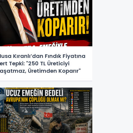
usa Kıranlı’dan Fındık Fiyatına
ert Tepki: "250 TL Üreticiyi
aşatmaz, Üretimden Koparır"