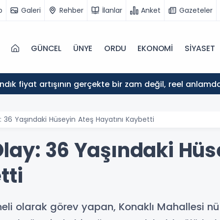
o
Galeri
Rehber
İlanlar
Anket
Gazeteler
GÜNCEL
ÜNYE
ORDU
EKONOMİ
SİYASET
ındık fiyat artışının gerçekte bir zam değil, reel anlam
 36 Yaşındaki Hüseyin Ateş Hayatını Kaybetti
lay: 36 Yaşındaki Hüs
tti
li olarak görev yapan, Konaklı Mahallesi nü