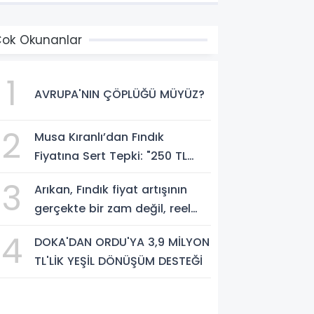
ok Okunanlar
1
AVRUPA'NIN ÇÖPLÜĞÜ MÜYÜZ?
2
Musa Kıranlı’dan Fındık
Fiyatına Sert Tepki: "250 TL
Üreticiyi Yaşatmaz, Üretimden
3
Arıkan, Fındık fiyat artışının
Koparır"
gerçekte bir zam değil, reel
anlamda bir indirim olduğunu
4
DOKA'DAN ORDU'YA 3,9 MİLYON
savundu.
TL'LİK YEŞİL DÖNÜŞÜM DESTEĞİ