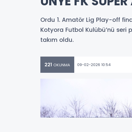
ÜNYE FK SÜPER
Ordu 1. Amatör Lig Play-off fi
Kotyora Futbol Kulübü’nü seri 
takım oldu.
221
09-02-2026 10:54
OKUNMA