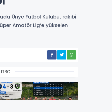
İ
ada Ünye Futbol Kulübü, rakibi
Süper Amatör Lig’e yükselen
UTBOL