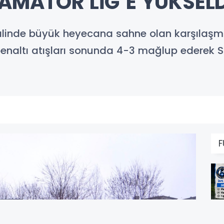
 AMATÖR LİG’E YÜKSELD
nalinde büyük heyecana sahne olan karşılaşm
penaltı atışları sonunda 4-3 mağlup ederek 
F