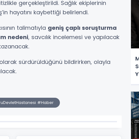
zlikle gerçekleştirildi. Sağlık ekiplerinin
’in hayatını kaybettiği belirlendi.
ısının talimatıyla
geniş çaplı soruşturma
üm nedeni
, savcılık incelemesi ve yapılacak
kazanacak.
M
 olarak sürdürüldüğünü bildirirken, olayla
S
ılacak.
Y
uDevletHastanesi #Haber