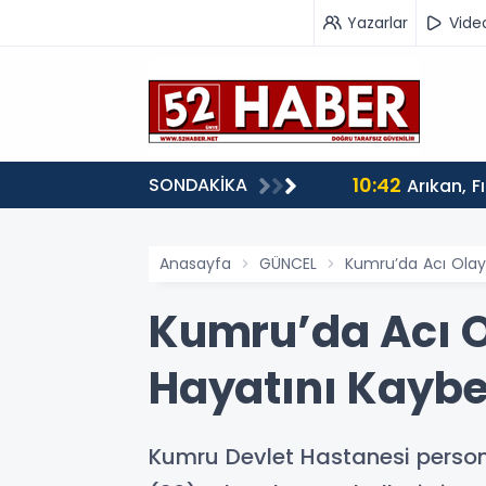
Yazarlar
Vide
10:42
SONDAKİKA
Arıkan, F
Anasayfa
GÜNCEL
Kumru’da Acı Olay:
Kumru’da Acı O
Hayatını Kaybe
Kumru Devlet Hastanesi persone