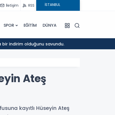
İletişim
RSS
SPOR
EĞİTİM
DÜNYA
10:37
da bir indirim olduğunu savundu.
Musa K
eyin Ateş
fusuna kayıtlı Hüseyin Ateş