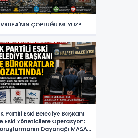
VRUPA'NIN ÇÖPLÜĞÜ MÜYÜZ?
K Partili Eski Belediye Başkanı
e Eski Yöneticilere Operasyon:
oruşturmanın Dayanağı MASAK
e Müfettiş Raporları