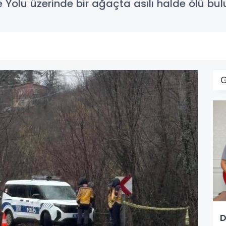
 Yolu üzerinde bir ağaçta asılı halde ölü bul
D