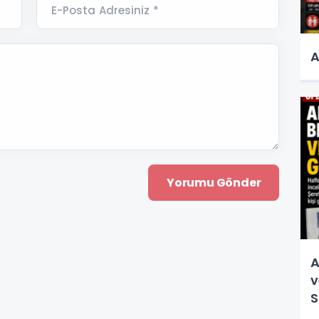
E-Posta Adresiniz *
A
A
v
S
v