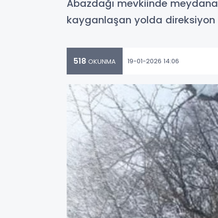
Abazdağı mevkiinde meydana ge
kayganlaşan yolda direksiyon 
518
19-01-2026 14:06
OKUNMA