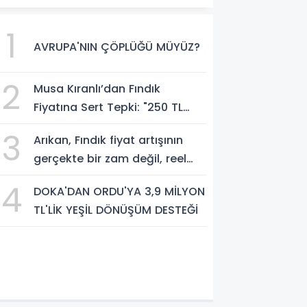
1
AVRUPA'NIN ÇÖPLÜĞÜ MÜYÜZ?
2
Musa Kıranlı’dan Fındık
Fiyatına Sert Tepki: "250 TL
Üreticiyi Yaşatmaz, Üretimden
3
Arıkan, Fındık fiyat artışının
Koparır"
gerçekte bir zam değil, reel
anlamda bir indirim olduğunu
4
DOKA'DAN ORDU'YA 3,9 MİLYON
savundu.
TL'LİK YEŞİL DÖNÜŞÜM DESTEĞİ