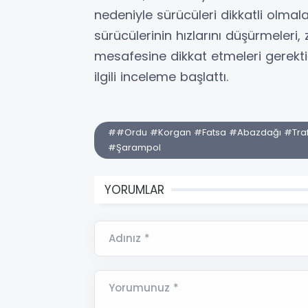
nedeniyle sürücüleri dikkatli olmal
sürücülerinin hızlarını düşürmeleri,
mesafesine dikkat etmeleri gerekti
ilgili inceleme başlattı.
##Ordu #Korgan #Fatsa #Abazdağı #Trafi
#Şarampol
YORUMLAR
Adınız *
Yorumunuz *