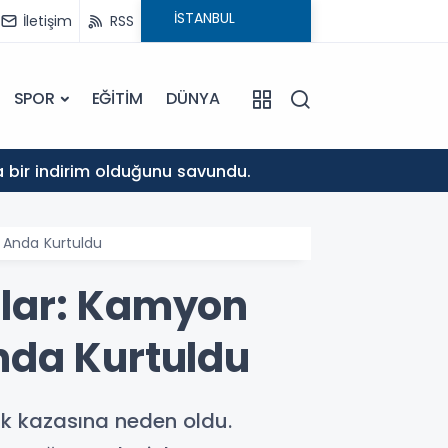
İletişim
RSS
SPOR
EĞİTİM
DÜNYA
10:37
da bir indirim olduğunu savundu.
Musa K
 Anda Kurtuldu
nlar: Kamyon
nda Kurtuldu
fik kazasına neden oldu.