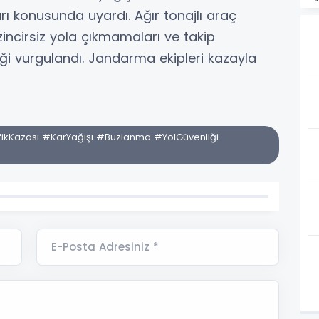
arı konusunda uyardı. Ağır tonajlı araç
 zincirsiz yola çıkmamaları ve takip
ği vurgulandı. Jandarma ekipleri kazayla
kKazası #KarYağışı #Buzlanma #YolGüvenliği
E-Posta Adresiniz *