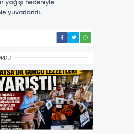
r yağışı nedeniyle
e yuvarlandı.
ORDU