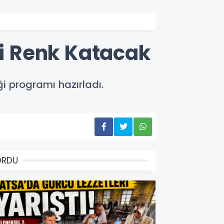
ği Renk Katacak
ği programı hazırladı.
ORDU