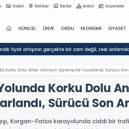
o
Galeri
Rehber
İlanlar
Anket
Gazeteler
GÜNCEL
ÜNYE
ORDU
EKONOMİ
SİYASET
ındık fiyat artışının gerçekte bir zam değil, reel anlam
a Korku Dolu Anlar: Kamyon Şarampole Yuvarlandı, Sürücü Son
Yolunda Korku Dolu A
rlandı, Sürücü Son A
ğışı, Korgan–Fatsa karayolunda ciddi bir tra