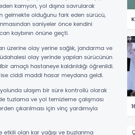
eden kamyon, yol dışına savrularak
ın gelmekte olduğunu fark eden sürücü,
K
masından saniyeler önce kendini
can kaybının önüne geçti.
rı üzerine olay yerine sağlık, jandarma ve
lk müdahalesi olay yerinde yapılan sürücünün
bir amaçlı hastaneye kaldırıldığı öğrenildi.
se ciddi maddi hasar meydana geldi.
olunda ulaşım bir süre kontrollü olarak
gede tuzlama ve yol temizleme çalışması
1
en çıkarılması için vinç yardımıyla
Ç
de etkili olan kar yağışı ve buzlanma