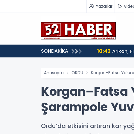
Yazarlar
Vide
10:42
SONDAKİKA
Arıkan, F
Anasayfa
ORDU
Korgan–Fatsa Yolund
Korgan–Fatsa 
Şarampole Yuva
Ordu’da etkisini artıran kar ya