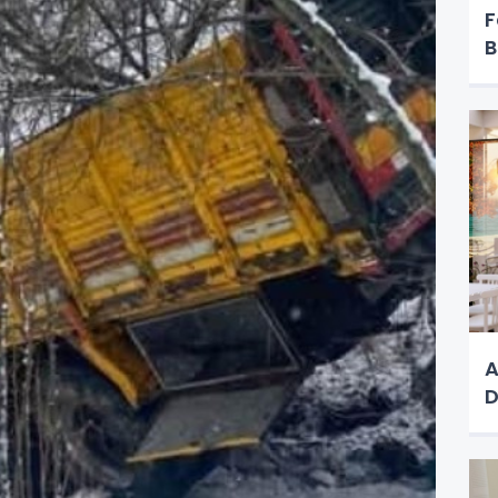
F
B
A
D