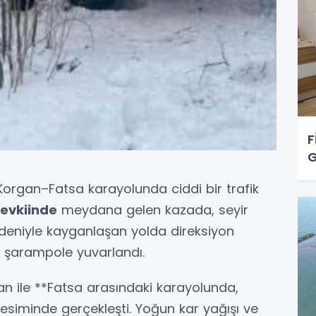
F
G
, Korgan–Fatsa karayolunda ciddi bir trafik
evkiinde
meydana gelen kazada, seyir
edeniyle kayganlaşan yolda direksiyon
 şarampole yuvarlandı.
gan ile **Fatsa arasındaki karayolunda,
esiminde gerçekleşti. Yoğun kar yağışı ve