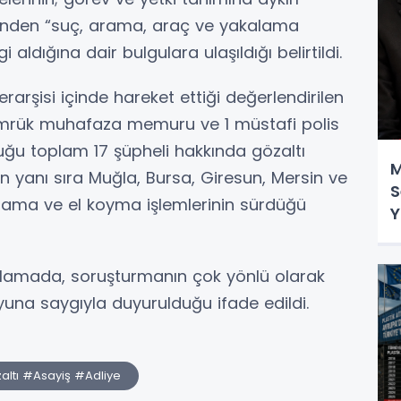
rinden “suç, arama, araç ve yakalama
i aldığına dair bulgulara ulaşıldığı belirtildi.
rşisi içinde hareket ettiği değerlendirilen
 gümrük muhafaza memuru ve 1 müstafi polis
u toplam 17 şüpheli hakkında gözaltı
M
l’un yanı sıra Muğla, Bursa, Giresun, Mersin ve
S
arama ve el koyma işlemlerinin sürdüğü
Y
ıklamada, soruşturmanın çok yönlü olarak
na saygıyla duyurulduğu ifade edildi.
altı #Asayiş #Adliye