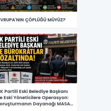
VRUPA'NIN ÇÖPLÜĞÜ MÜYÜZ?
K Partili Eski Belediye Başkanı
e Eski Yöneticilere Operasyon:
oruşturmanın Dayanağı MASAK
e Müfettiş Raporları