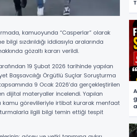
T
şturmada, kamuoyunda “Casperlar” olarak
e bilgi sızdırıldığı iddiasıyla aralarında
akkında gözaltı kararı verildi.
arafından 19 Şubat 2026 tarihinde yapılan
et Başsavcılığı Örgütlü Suçlar Soruşturma
kapsamında 9 Ocak 2026’da gerçekleştirilen
A
dijital materyaller incelendi. Yapılan
g
ı kamu görevlileriyle irtibat kurarak menfaat
a
urmalarla ilgili bilgi temin ettiği tespit
s
lerinin; görev ve yetki tanımına aykırı