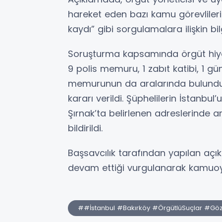
hareket eden bazı kamu görevlile
kaydı” gibi sorgulamalara ilişkin bilg
Soruşturma kapsamında örgüt hiyera
9 polis memuru, 1 zabıt katibi, 1
memurunun da aralarında bulunduğ
kararı verildi. Şüphelilerin İstanbu
Şırnak’ta belirlenen adreslerinde 
bildirildi.
Başsavcılık tarafından yapılan aç
devam ettiği vurgulanarak kamuoyu
##İstanbul #Bakırköy #ÖrgütlüSuçlar #Göz