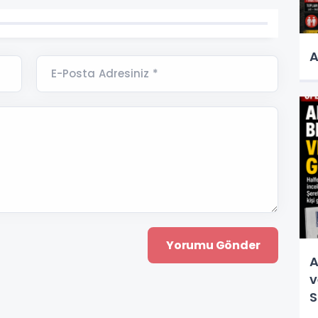
A
E-Posta Adresiniz *
A
v
S
v