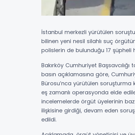
İstanbul merkezli yürütülen soru
bilinen yeni nesil silahlı suç örgütün
polislerin de bulunduğu 17 şüpheli h
Bakırköy Cumhuriyet Başsavcılığı t
basın açıklamasına göre, Cumhuriy
Bürosu’nca yürütülen soruşturma 
eş zamanlı operasyonda elde edilen 
incelemelerde örgüt üyelerinin baz
ilişkisine girdiği, devam eden soruşt
edildi.
Açıklamada, örgüt yöneticisi ve üye