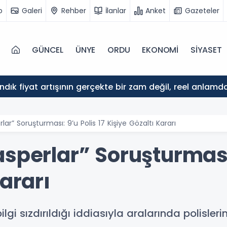
o
Galeri
Rehber
İlanlar
Anket
Gazeteler
GÜNCEL
ÜNYE
ORDU
EKONOMİ
SİYASET
ındık fiyat artışının gerçekte bir zam değil, reel anlam
lar” Soruşturması: 9’u Polis 17 Kişiye Gözaltı Kararı
sperlar” Soruşturması:
Kararı
bilgi sızdırıldığı iddiasıyla aralarında polisle