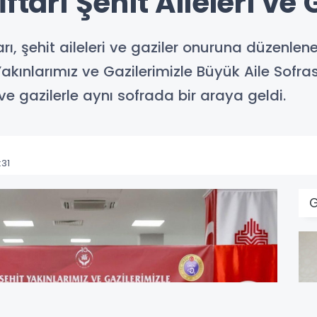
ftarı Şehit Aileleri ve 
ı, şehit aileleri ve gaziler onuruna düzenlene
 Yakınlarımız ve Gazilerimizle Büyük Aile Sof
ve gazilerle aynı sofrada bir araya geldi.
31