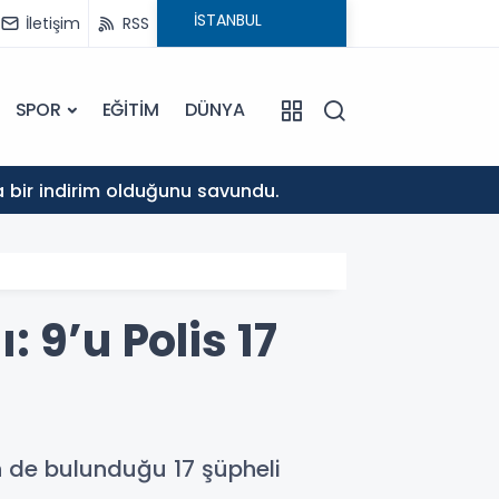
İletişim
RSS
SPOR
EĞİTİM
DÜNYA
10:37
da bir indirim olduğunu savundu.
Musa K
 9’u Polis 17
rin de bulunduğu 17 şüpheli