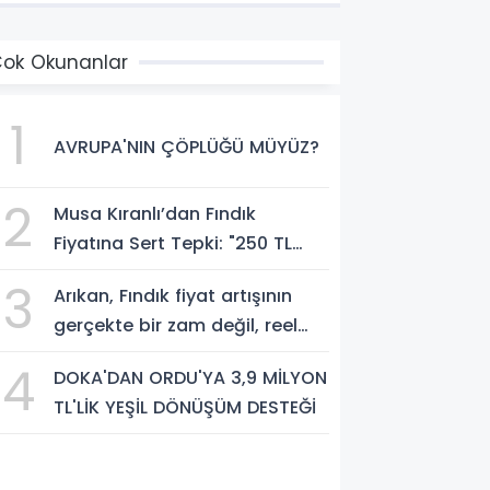
ok Okunanlar
1
AVRUPA'NIN ÇÖPLÜĞÜ MÜYÜZ?
2
Musa Kıranlı’dan Fındık
Fiyatına Sert Tepki: "250 TL
Üreticiyi Yaşatmaz, Üretimden
3
Arıkan, Fındık fiyat artışının
Koparır"
gerçekte bir zam değil, reel
anlamda bir indirim olduğunu
4
DOKA'DAN ORDU'YA 3,9 MİLYON
savundu.
TL'LİK YEŞİL DÖNÜŞÜM DESTEĞİ