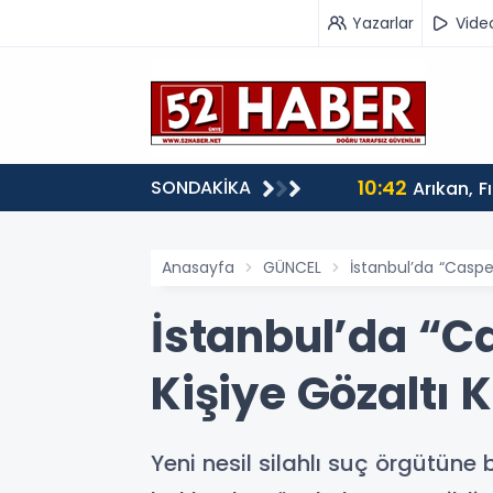
Yazarlar
Vide
10:42
SONDAKİKA
Arıkan, F
Anasayfa
GÜNCEL
İstanbul’da “Casper
İstanbul’da “Ca
Kişiye Gözaltı 
Yeni nesil silahlı suç örgütüne 