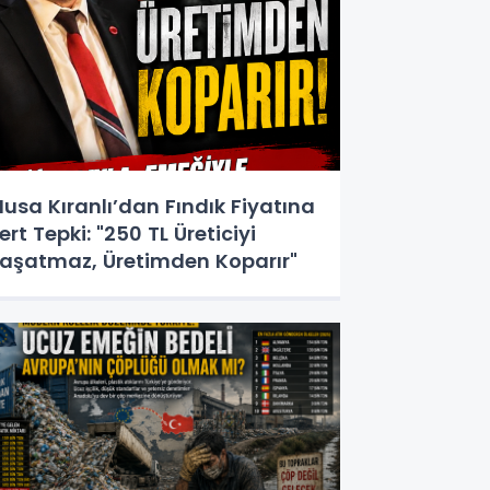
usa Kıranlı’dan Fındık Fiyatına
ert Tepki: "250 TL Üreticiyi
aşatmaz, Üretimden Koparır"