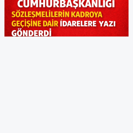
CUMHURBAŞKANLIĞI’NDAN SÖZLEŞMELİLERE
KADRO YAZISI
Cumhurbaşkanlığı
, kamu kurumlarında