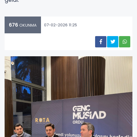
geldi.
676
07-02-2026 11:25
OKUNMA