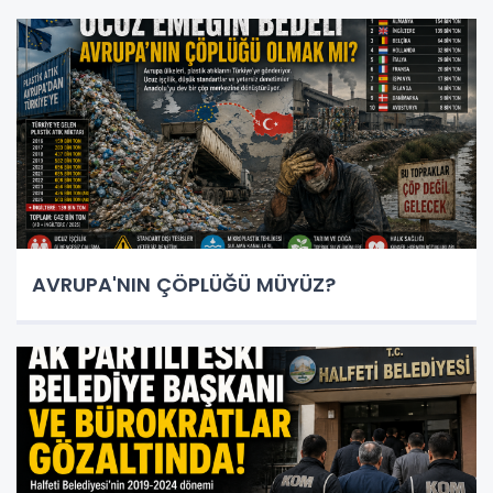
AVRUPA'NIN ÇÖPLÜĞÜ MÜYÜZ?