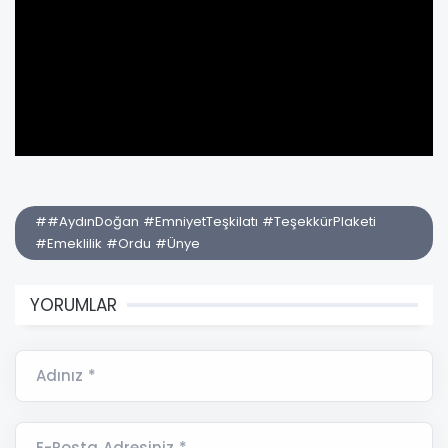
##AydınDoğan #EmniyetTeşkilatı #TeşekkürPlaketi
#Emeklilik #Ordu #Ünye
YORUMLAR
Adınız *
E-Posta Adresiniz *