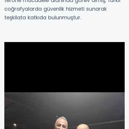
terörle mücadele alanında görev almış, farklı
coğrafyalarda güvenlik hizmeti sunarak
teşkilata katkıda bulunmuştur.