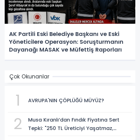
AK Partili Eski Belediye Başkanı ve Eski
Yöneticilere Operasyon: Soruşturmanın
Dayanağı MASAK ve Müfettiş Raporları
Çok Okunanlar
1
AVRUPA'NIN ÇÖPLÜĞÜ MÜYÜZ?
2
Musa Kıranlı’dan Fındık Fiyatına Sert
Tepki: "250 TL Üreticiyi Yaşatmaz,
Üretimden Koparır"