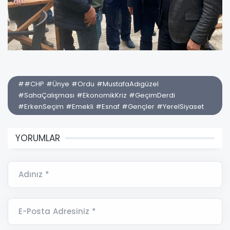
##CHP #Ünye #Ordu #MustafaAdıgüzel
#SahaÇalışması #EkonomikKriz #GeçimDerdi
#ErkenSeçim #Emekli #Esnaf #Gençler #YerelSiyaset
YORUMLAR
Adınız *
E-Posta Adresiniz *