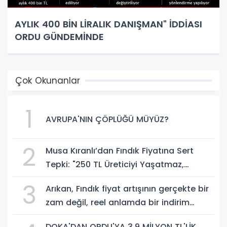
AYLIK 400 BİN LİRALIK DANIŞMAN" İDDİASI
ORDU GÜNDEMİNDE
Çok Okunanlar
1
AVRUPA'NIN ÇÖPLÜĞÜ MÜYÜZ?
2
Musa Kıranlı’dan Fındık Fiyatına Sert
Tepki: "250 TL Üreticiyi Yaşatmaz,
Üretimden Koparır"
3
Arıkan, Fındık fiyat artışının gerçekte bir
zam değil, reel anlamda bir indirim
olduğunu savundu.
DOKA'DAN ORDU'YA 3,9 MİLYON TL'LİK