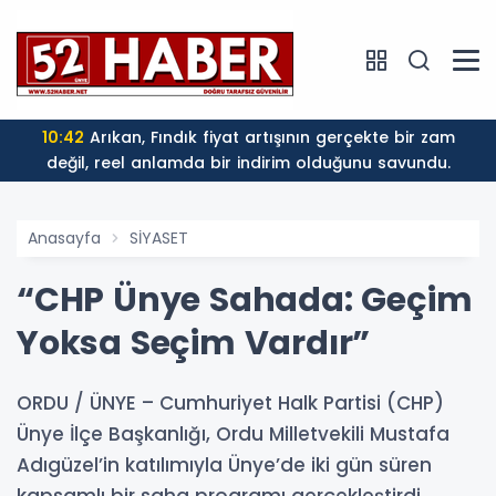
10:37
Musa Kıranlı’dan Fındık Fiyatına Sert Tepki: "250
TL Üreticiyi Yaşatmaz, Üretimden Koparır"
Anasayfa
SİYASET
“CHP Ünye Sahada: Geçim
Yoksa Seçim Vardır”
ORDU / ÜNYE – Cumhuriyet Halk Partisi (CHP)
Ünye İlçe Başkanlığı, Ordu Milletvekili Mustafa
Adıgüzel’in katılımıyla Ünye’de iki gün süren