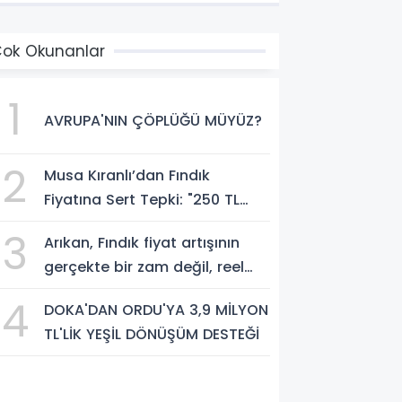
ok Okunanlar
1
AVRUPA'NIN ÇÖPLÜĞÜ MÜYÜZ?
2
Musa Kıranlı’dan Fındık
Fiyatına Sert Tepki: "250 TL
Üreticiyi Yaşatmaz, Üretimden
3
Arıkan, Fındık fiyat artışının
Koparır"
gerçekte bir zam değil, reel
anlamda bir indirim olduğunu
4
DOKA'DAN ORDU'YA 3,9 MİLYON
savundu.
TL'LİK YEŞİL DÖNÜŞÜM DESTEĞİ