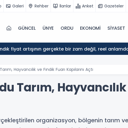
o
Galeri
Rehber
İlanlar
Anket
Gazeteler
GÜNCEL
ÜNYE
ORDU
EKONOMİ
SİYASET
ındık fiyat artışının gerçekte bir zam değil, reel anlam
arım, Hayvancılık ve Fındık Fuarı Kapılarını Açtı
du Tarım, Hayvancılık 
çekleştirilen organizasyon, bölgenin tarım ve