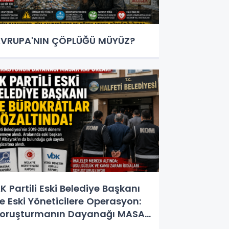
VRUPA'NIN ÇÖPLÜĞÜ MÜYÜZ?
K Partili Eski Belediye Başkanı
e Eski Yöneticilere Operasyon:
oruşturmanın Dayanağı MASAK
e Müfettiş Raporları