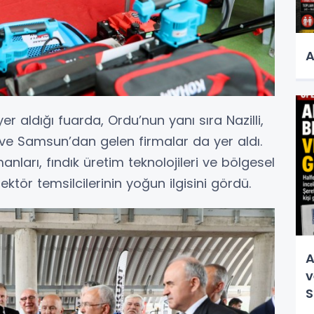
A
r aldığı fuarda, Ordu’nun yanı sıra Nazilli,
ve Samsun’dan gelen firmalar da yer aldı.
nları, fındık üretim teknolojileri ve bölgesel
ektör temsilcilerinin yoğun ilgisini gördü.
A
v
S
v