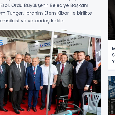
rol, Ordu Büyükşehir Belediye Başkanı
m Tunçer, İbrahim Etem Kibar ile birlikte
emsilcisi ve vatandaş katıldı.
M
S
Y