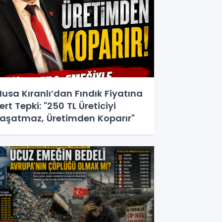
usa Kıranlı’dan Fındık Fiyatına
ert Tepki: "250 TL Üreticiyi
aşatmaz, Üretimden Koparır"