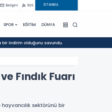
İletişim
RSS
SPOR
EĞİTİM
DÜNYA
10:37
da bir indirim olduğunu savundu.
Musa K
ve Fındık Fuarı
 hayvancılık sektörünü bir