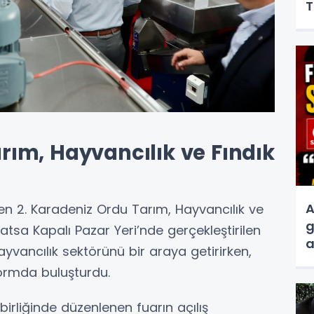
T
rım, Hayvancılık ve Fındık
A
en 2. Karadeniz Ordu Tarım, Hayvancılık ve
g
 Fatsa Kapalı Pazar Yeri’nde gerçekleştirilen
a
yvancılık sektörünü bir araya getirirken,
s
tformda buluşturdu.
ş birliğinde düzenlenen fuarın açılış