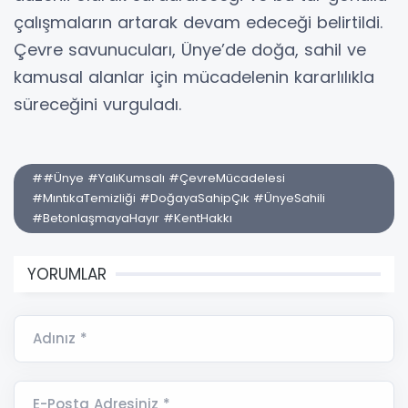
çalışmaların artarak devam edeceği belirtildi.
Çevre savunucuları, Ünye’de doğa, sahil ve
kamusal alanlar için mücadelenin kararlılıkla
süreceğini vurguladı.
##Ünye #YalıKumsalı #ÇevreMücadelesi
#MıntıkaTemizliği #DoğayaSahipÇık #ÜnyeSahili
#BetonlaşmayaHayır #KentHakkı
YORUMLAR
Adınız *
E-Posta Adresiniz *