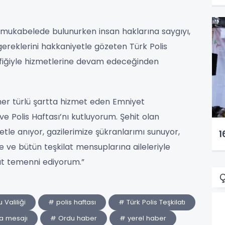
ne mukabelede bulunurken insan haklarına saygıyı,
reklerini hakkaniyetle gözeten Türk Polis
rafiğiyle hizmetlerine devam edeceğinden
 her türlü şartta hizmet eden Emniyet
ve Polis Haftası’nı kutluyorum. Şehit olan
le anıyor, gazilerimize şükranlarımı sunuyor,
1
e ve bütün teşkilat mensuplarına aileleriyle
ayat temenni ediyorum.”
Ç
 Valiliği
# polis haftası
# Türk Polis Teşkilatı
a mesajı
# Ordu haber
# yerel haber