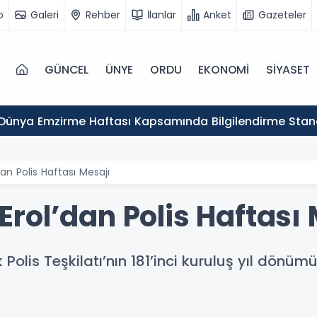
o
Galeri
Rehber
İlanlar
Anket
Gazeteler
GÜNCEL
ÜNYE
ORDU
EKONOMİ
SİYASET
Dünya Emzirme Haftası Kapsamında Bilgilendirme Stan
n Polis Haftası Mesajı
rol’dan Polis Haftası 
olis Teşkilatı’nın 181’inci kuruluş yıl dönümü