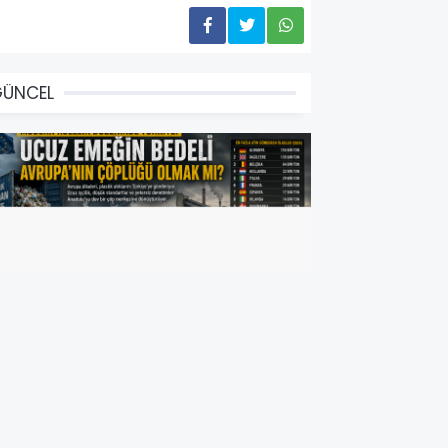
GÜNCEL
VRUPA'NIN ÇÖPLÜĞÜ MÜYÜZ?