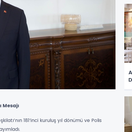
A
D
ı Mesajı
ilatı’nın 181’inci kuruluş yıl dönümü ve Polis
ayımladı.