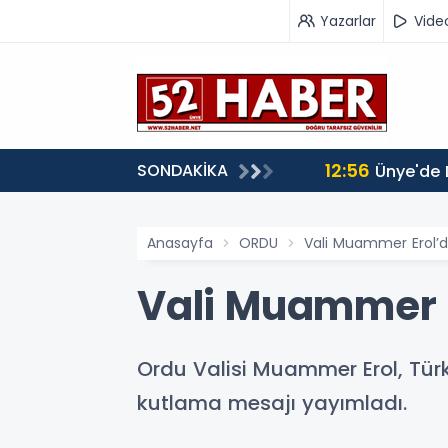
Yazarlar
Vide
12:56
SONDAKİKA
Ünye'de 
Anasayfa
ORDU
Vali Muammer Erol’da
Vali Muammer E
Ordu Valisi Muammer Erol, Türk P
kutlama mesajı yayımladı.