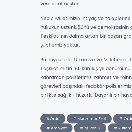
vesilesi olmuştur.
Necip Milletimizin ihtiyaç ve talepleri
hukukun üstünlüğünü ve demokrasinin ge
Teşkilatı’nın daima artan bir başarı g
şüphemiz yoktur.
Bu duygularla; Ülkemize ve Milletimize,
Teşkilatımızın 181. kuruluş yıl dönümünü 
kahraman polislerimizi rahmet ve minnet
görevleri başındaki fedakâr polislerimiz
birlikte sağlıklı, huzurlu, başarılı bir h
#Ordu
# Muammer Erol
# Ordu
# emniyet
# güvenlik
# kutlam