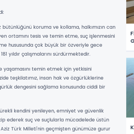
i:
mez bütünlüğünü koruma ve kollama, halkımızın can
F
en ortamını tesis ve temin etme, suç işlenmesini
G
tme hususunda çok büyük bir özveriyle gece
81 yıldır çalışmalarını sürdürmektedir.
e yaşamasını temin etmek için yetkisini
de teşkilatımız, insan hak ve özgürlüklerine
zgürlük dengesini sağlama konusunda ciddi bir
ürekli kendini yenileyen, emniyet ve güvenlik
kip ederek suç ve suçlularla mücadelede üstün
K
, Aziz Türk Milleti'nin geçmişten günümüze gurur