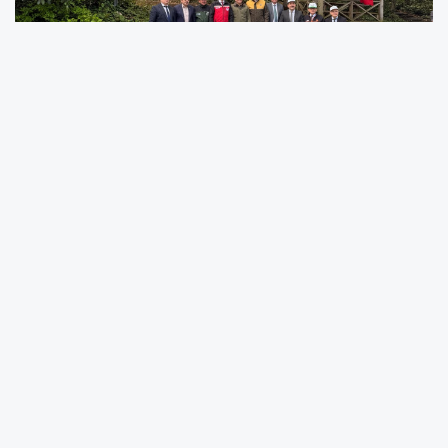
“ORMAN BENİM” ETKİNLİĞİYLE YANGINLARA KARŞI
FARKINDALIK OLUŞTURULDU
Tarım ve Orman Bakanlığı tarafından orman
yangınlarına karşı toplumsal farkındalık oluşturmak
amacıyla hayata geçirilen “Orman Benim”
kampanyası kapsamında, Ordu’da Yoroz Kent
Ormanı’nda çevre temizliği ve bilinçlendirme etkinliği