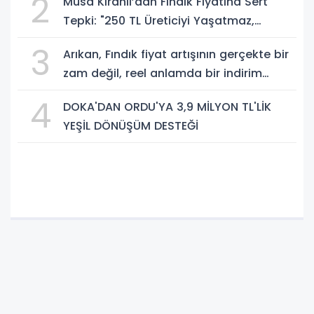
2
Musa Kıranlı’dan Fındık Fiyatına Sert
Tepki: "250 TL Üreticiyi Yaşatmaz,
Üretimden Koparır"
3
Arıkan, Fındık fiyat artışının gerçekte bir
zam değil, reel anlamda bir indirim
olduğunu savundu.
4
DOKA'DAN ORDU'YA 3,9 MİLYON TL'LİK
YEŞİL DÖNÜŞÜM DESTEĞİ