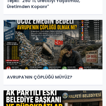
Tepki: "250 TL Üreticiyi Yaşatmaz,
Üretimden Koparır"
AVRUPA'NIN ÇÖPLÜĞÜ MÜYÜZ?