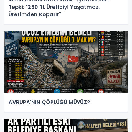
Tepki: "250 TL Üreticiyi Yaşatmaz,
Üretimden Koparır"
AVRUPA'NIN ÇÖPLÜĞÜ MÜYÜZ?