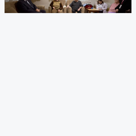
Muammer Erol, İl Sağlık Müdürlüğü tarafından
evde sağlık hizmeti sunulan vatandaşları
hanelerinde ziyaret ederek yürütülen
çalışmaları yerinde inceledi. Gerçekleştirilen
ziyaretlerde hem hizmetin kapsamı
değerlendirildi hem de ailelerin talep ve
önerileri dinlendi.