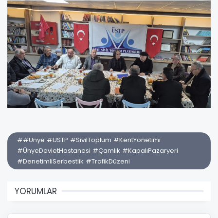
##Ünye #ÜSTP #SivilToplum #KentYönetimi
#ÜnyeDevletHastanesi #Çamlık #KapalıPazaryeri
#DenetimliSerbestlik #TrafikDüzeni
YORUMLAR