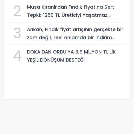
2
Musa Kıranlı’dan Fındık Fiyatına Sert
Tepki: "250 TL Üreticiyi Yaşatmaz,
Üretimden Koparır"
3
Arıkan, Fındık fiyat artışının gerçekte bir
zam değil, reel anlamda bir indirim
olduğunu savundu.
4
DOKA'DAN ORDU'YA 3,9 MİLYON TL'LİK
YEŞİL DÖNÜŞÜM DESTEĞİ