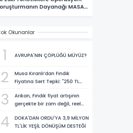
oruşturmanın Dayanağı MASAK
e Müfettiş Raporları
ok Okunanlar
1
AVRUPA'NIN ÇÖPLÜĞÜ MÜYÜZ?
2
Musa Kıranlı’dan Fındık
Fiyatına Sert Tepki: "250 TL
Üreticiyi Yaşatmaz, Üretimden
3
Arıkan, Fındık fiyat artışının
Koparır"
gerçekte bir zam değil, reel
anlamda bir indirim olduğunu
4
DOKA'DAN ORDU'YA 3,9 MİLYON
savundu.
TL'LİK YEŞİL DÖNÜŞÜM DESTEĞİ