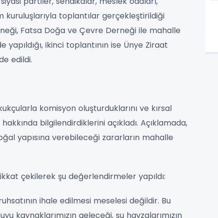
iyasi partiler, sendikalar, meslek odaları,
 kuruluşlarıyla toplantılar gerçekleştirildiği
Derneği, Fatsa Doğa ve Çevre Derneği ile mahalle
yapıldığı, ikinci toplantının ise Ünye Ziraat
e edildi.
ukçularla komisyon oluşturduklarını ve kırsal
akkında bilgilendirdiklerini açıkladı. Açıklamada,
ğal yapısına verebileceği zararların mahalle
ikkat çekilerek şu değerlendirmeler yapıldı:
hsatının ihale edilmesi meselesi değildir. Bu
yu kaynaklarımızın geleceği, su havzalarımızın