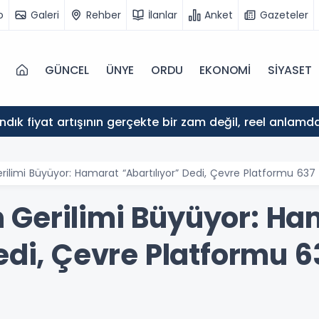
o
Galeri
Rehber
İlanlar
Anket
Gazeteler
GÜNCEL
ÜNYE
ORDU
EKONOMİ
SİYASET
ındık fiyat artışının gerçekte bir zam değil, reel anlam
limi Büyüyor: Hamarat “Abartılıyor” Dedi, Çevre Platformu 637 
Gerilimi Büyüyor: Ha
edi, Çevre Platformu 6