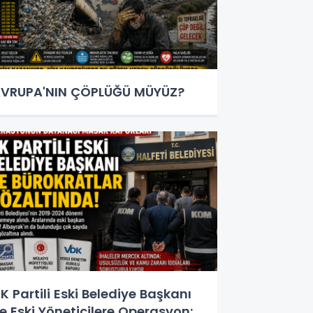
VRUPA'NIN ÇÖPLÜĞÜ MÜYÜZ?
K Partili Eski Belediye Başkanı
e Eski Yöneticilere Operasyon: