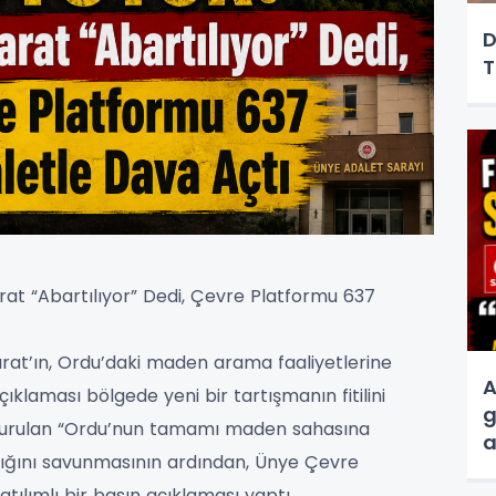
D
T
at “Abartılıyor” Dedi, Çevre Platformu 637
arat’ın, Ordu’daki maden arama faaliyetlerine
A
açıklaması bölgede yeni bir tartışmanın fitilini
g
turulan “Ordu’nun tamamı maden sahasına
a
dığını savunmasının ardından, Ünye Çevre
s
tılımlı bir basın açıklaması yaptı.