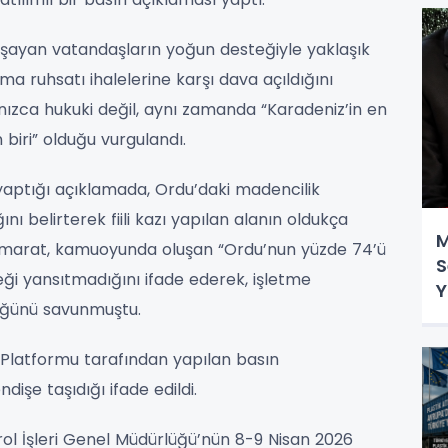
yaşayan vatandaşların yoğun desteğiyle yaklaşık
 ruhsatı ihalelerine karşı dava açıldığını
ızca hukuki değil, aynı zamanda “Karadeniz’in en
iri” olduğu vurgulandı.
aptığı açıklamada, Ordu’daki madencilik
ığını belirterek fiili kazı yapılan alanın oldukça
M
amarat, kamuoyunda oluşan “Ordu’nun yüzde 74’ü
S
ği yansıtmadığını ifade ederek, işletme
Y
ldüğünü savunmuştu.
Platformu tarafından yapılan basın
dişe taşıdığı ifade edildi.
ol İşleri Genel Müdürlüğü’nün 8-9 Nisan 2026