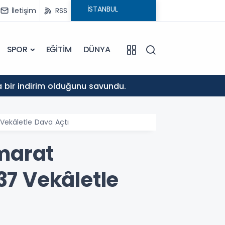
İletişim
RSS
SPOR
EĞİTİM
DÜNYA
10:37
da bir indirim olduğunu savundu.
Musa K
Vekâletle Dava Açtı
marat
37 Vekâletle