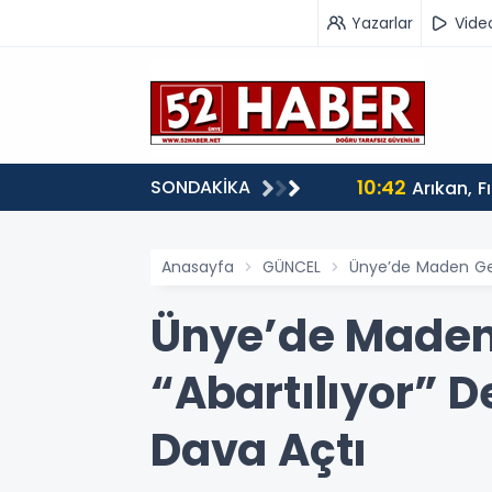
Yazarlar
Vide
10:42
SONDAKİKA
Arıkan, F
Anasayfa
GÜNCEL
Ünye’de Maden Geri
Ünye’de Maden 
“Abartılıyor” D
Dava Açtı