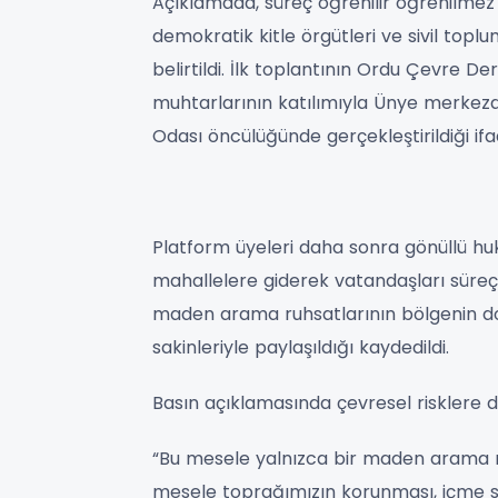
Açıklamada, süreç öğrenilir öğrenilmez s
demokratik kitle örgütleri ve sivil toplum
belirtildi. İlk toplantının Ordu Çevre 
muhtarlarının katılımıyla Ünye merkezde 
Odası öncülüğünde gerçekleştirildiği ifad
Platform üyeleri daha sonra gönüllü huk
mahallelere giderek vatandaşları süreç h
maden arama ruhsatlarının bölgenin do
sakinleriyle paylaşıldığı kaydedildi.
Basın açıklamasında çevresel risklere d
“Bu mesele yalnızca bir maden arama ru
mesele toprağımızın korunması, içme su