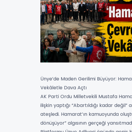
Ünye’de Maden Gerilimi Büyüyor: Hamar
Vekâletle Dava Açtı
AK Parti Ordu Milletvekili Mustafa Ham
ilişkin yaptığı “Abartıldığı kadar değil” 
ateşledi. Hamarat’ın kamuoyunda oluş
dönüşüyor” algısının gerçeği yansıtma
Platformu Ünye Adliyesi önünde geniş ka