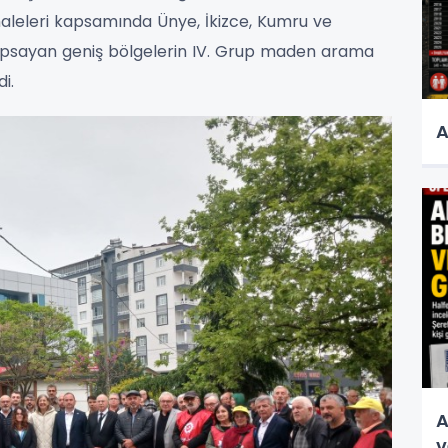
ihaleleri kapsamında Ünye, İkizce, Kumru ve
kapsayan geniş bölgelerin IV. Grup maden arama
di.
A
A
v