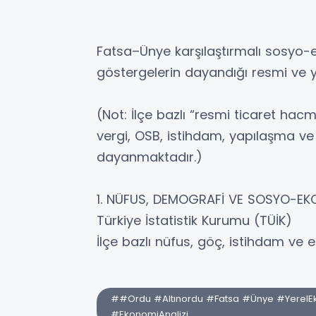
Fatsa–Ünye karşılaştırmalı sosyo-e
göstergelerin dayandığı resmi ve y
(Not: İlçe bazlı “resmi ticaret hac
vergi, OSB, istihdam, yapılaşma ve 
dayanmaktadır.)
1. NÜFUS, DEMOGRAFİ VE SOSYO-E
Türkiye İstatistik Kurumu (TÜİK)
İlçe bazlı nüfus, göç, istihdam ve e
##Ordu #Altınordu #Fatsa #Ünye #YerelEko
#EkonomiAnalizi