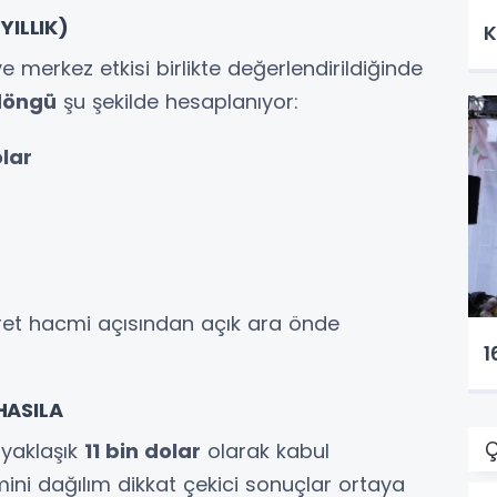
ILLIK)
K
ve merkez etkisi birlikte değerlendirildiğinde
 döngü
şu şekilde hesaplanıyor:
olar
aret hacmi açısından açık ara önde
1
HASILA
Ç
i yaklaşık
11 bin dolar
olarak kabul
hmini dağılım dikkat çekici sonuçlar ortaya