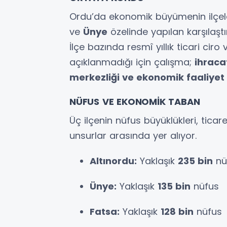
Ordu’da ekonomik büyümenin ilçele
ve
Ünye
özelinde yapılan karşılaşt
İlçe bazında resmî yıllık ticari ciro 
açıklanmadığı için çalışma;
ihraca
merkezliği ve ekonomik faaliyet
NÜFUS VE EKONOMİK TABAN
Üç ilçenin nüfus büyüklükleri, tica
unsurlar arasında yer alıyor.
Altınordu:
Yaklaşık
235 bin
nü
Ünye:
Yaklaşık
135 bin
nüfus
Fatsa:
Yaklaşık
128 bin
nüfus