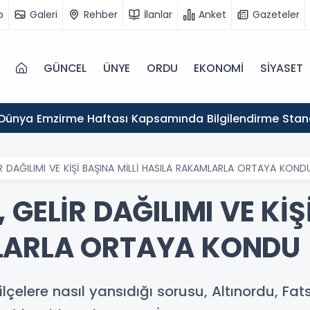
o
Galeri
Rehber
İlanlar
Anket
Gazeteler
GÜNCEL
ÜNYE
ORDU
EKONOMİ
SİYASET
Dünya Emzirme Haftası Kapsamında Bilgilendirme Stan
R DAĞILIMI VE KİŞİ BAŞINA MİLLİ HASILA RAKAMLARLA ORTAYA KOND
GELİR DAĞILIMI VE KİŞ
LARLA ORTAYA KONDU
elere nasıl yansıdığı sorusu, Altınordu, Fat