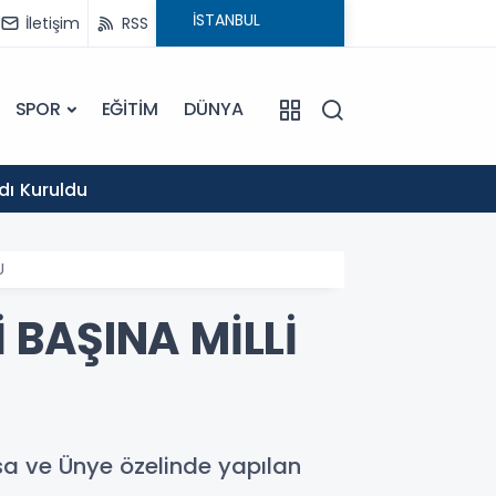
İletişim
RSS
SPOR
EĞİTİM
DÜNYA
12:53
dı Kuruldu
AK Partili Eski Belediye Başkanı ve Eski Yöneticilere Operasyon: Soruşturmanın Dayanağı MASAK ve
Müfettiş Rap
U
İ BAŞINA MİLLİ
sa ve Ünye özelinde yapılan