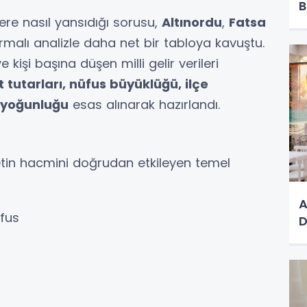
B
re nasıl yansıdığı sorusu,
Altınordu
,
Fatsa
ırmalı analizle daha net bir tabloya kavuştu.
ve kişi başına düşen milli gelir verileri
t tutarları, nüfus büyüklüğü, ilçe
 yoğunluğu
esas alınarak hazırlandı.
retin hacmini doğrudan etkileyen temel
A
fus
D