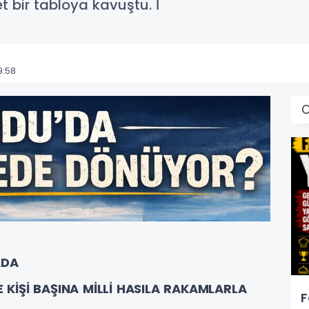
t bir tabloya kavuştu. İ
9:58
ADA
E KİŞİ BAŞINA MİLLİ HASILA RAKAMLARLA
F