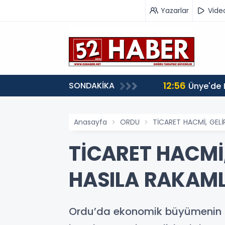
Yazarlar
Vide
12:56
SONDAKİKA
Ünye'de 
Anasayfa
ORDU
TİCARET HACMİ, GELİ
TİCARET HACMİ, 
HASILA RAKAM
Ordu’da ekonomik büyümenin ilç