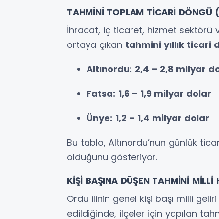
TAHMİNİ TOPLAM TİCARİ DÖNGÜ (Y
İhracat, iç ticaret, hizmet sektörü 
ortaya çıkan
tahmini yıllık ticari
Altınordu:
2,4 – 2,8 milyar d
Fatsa:
1,6 – 1,9 milyar dolar
Ünye:
1,2 – 1,4 milyar dolar
Bu tablo, Altınordu’nun günlük tic
olduğunu gösteriyor.
KİŞİ BAŞINA DÜŞEN TAHMİNİ MİLLİ 
Ordu ilinin genel kişi başı milli gelir
edildiğinde, ilçeler için yapılan ta