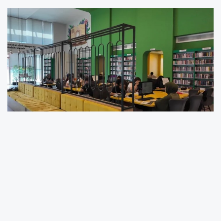
Çayırova Belediye Başkanı Bünyamin Çiftçi’nin
ilçeye kazandırdığı ve açıldığı günden bu yana
sadece Çayırovalı öğrencilerin değil bölgedeki
kitapseverlerin ve sınava hazırlanan gençlerin