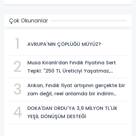
Çok Okunanlar
1
AVRUPA'NIN ÇÖPLÜĞÜ MÜYÜZ?
2
Musa Kıranlı’dan Fındık Fiyatına Sert
Tepki: "250 TL Üreticiyi Yaşatmaz,
Üretimden Koparır"
3
Arıkan, Fındık fiyat artışının gerçekte bir
zam değil, reel anlamda bir indirim
olduğunu savundu.
4
DOKA'DAN ORDU'YA 3,9 MİLYON TL'LİK
YEŞİL DÖNÜŞÜM DESTEĞİ