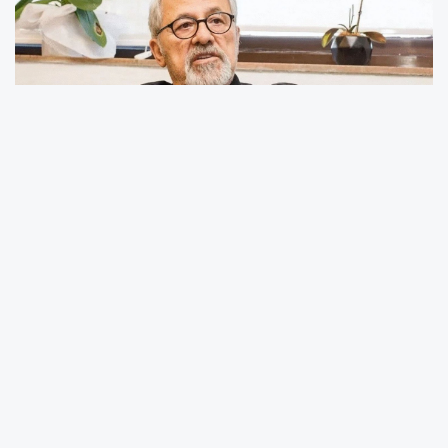
Karadeniz Bölgesi, Tokat merkezli meydana
gelen depremle kısa süreli panik yaşadı. Afet
ve Acil Durum Yönetimi Başkanlığı’nın verilerine
göre Tokat’ın Niksar ilçesi merkezli meydana
gelen
5,5 – 5,6 büyüklüğündeki deprem
,
başta
Giresun ve Ordu
olmak üzere Samsun,