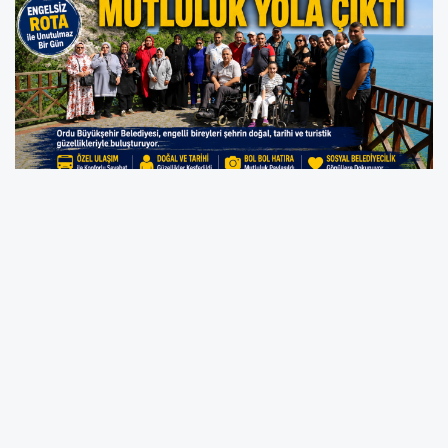
BÜYÜKŞEHİRDEN “ENGELSİZ ROTA”
ENGELLİ VATANDAŞLAR ORDU’NUN GÜZELLİKLERİNİ
KEŞFEDİYOR
Ordu Büyükşehir Belediyesi, engelli bireylerin sosyal
hayata daha aktif katılımını sağlamak amacıyla
hayata geçirdiği “Engelsiz Rota” projesiyle takdir
topluyor. Proje kapsamında bir araya getirilen
engelli vatandaşlar, Ordu’nun doğal, tarihi ve turistik