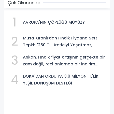
Çok Okunanlar
1
AVRUPA'NIN ÇÖPLÜĞÜ MÜYÜZ?
2
Musa Kıranlı’dan Fındık Fiyatına Sert
Tepki: "250 TL Üreticiyi Yaşatmaz,
Üretimden Koparır"
3
Arıkan, Fındık fiyat artışının gerçekte bir
zam değil, reel anlamda bir indirim
olduğunu savundu.
4
DOKA'DAN ORDU'YA 3,9 MİLYON TL'LİK
YEŞİL DÖNÜŞÜM DESTEĞİ