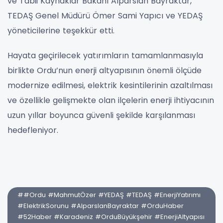
ve Tabii Kaynaklar Bakanı Alparslan Bayraktar,
TEDAŞ Genel Müdürü Ömer Sami Yapıcı ve YEDAŞ
yöneticilerine teşekkür etti.
Hayata geçirilecek yatırımların tamamlanmasıyla
birlikte Ordu’nun enerji altyapısının önemli ölçüde
modernize edilmesi, elektrik kesintilerinin azaltılması
ve özellikle gelişmekte olan ilçelerin enerji ihtiyacının
uzun yıllar boyunca güvenli şekilde karşılanması
hedefleniyor.
##Ordu #MahmutÖzer #YEDAŞ #TEDAŞ #EnerjiYatırımı
#ElektrikSorunu #AlparslanBayraktar #OrduHaber
#52Haber #Karadeniz #OrduBüyükşehir #EnerjiAltyapısı