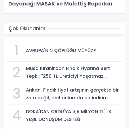
Dayanağı MASAK ve Müfettiş Raporları
Çok Okunanlar
1
AVRUPA'NIN ÇÖPLÜĞÜ MÜYÜZ?
2
Musa Kıranlı’dan Fındık Fiyatına Sert
Tepki: "250 TL Üreticiyi Yaşatmaz,
Üretimden Koparır"
3
Arıkan, Fındık fiyat artışının gerçekte bir
zam değil, reel anlamda bir indirim
olduğunu savundu.
4
DOKA'DAN ORDU'YA 3,9 MİLYON TL'LİK
YEŞİL DÖNÜŞÜM DESTEĞİ