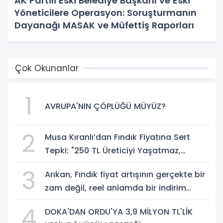
AK Partili Eski Belediye Başkanı ve Eski
Yöneticilere Operasyon: Soruşturmanın
Dayanağı MASAK ve Müfettiş Raporları
Çok Okunanlar
1
AVRUPA'NIN ÇÖPLÜĞÜ MÜYÜZ?
2
Musa Kıranlı’dan Fındık Fiyatına Sert
Tepki: "250 TL Üreticiyi Yaşatmaz,
Üretimden Koparır"
3
Arıkan, Fındık fiyat artışının gerçekte bir
zam değil, reel anlamda bir indirim
olduğunu savundu.
4
DOKA'DAN ORDU'YA 3,9 MİLYON TL'LİK