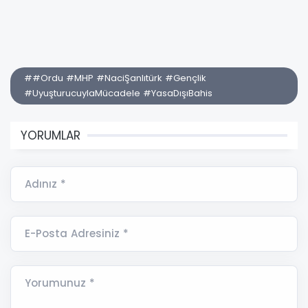
##Ordu #MHP #NaciŞanlıtürk #Gençlik
#UyuşturucuylaMücadele #YasaDışıBahis
YORUMLAR
Adınız *
E-Posta Adresiniz *
Yorumunuz *