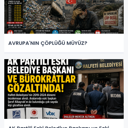
AVRUPA'NIN ÇÖPLÜĞÜ MÜYÜZ?