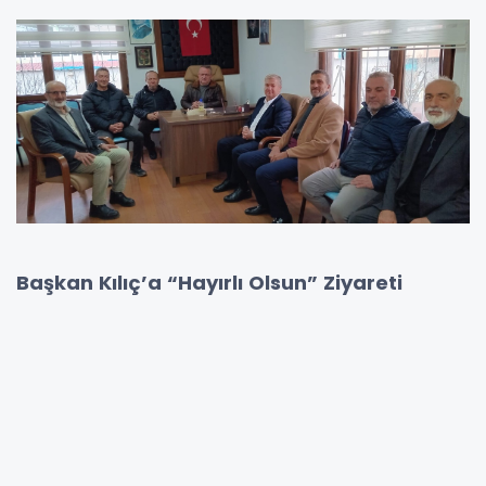
Başkan Kılıç’a “Hayırlı Olsun” Ziyareti
Saadet Partisi Ünye İlçe Başkanı Özgür Şahin,
Ünye’nin önemli sivil toplum kuruluşlarından
Ünye Kapalı Çarşı Esnafları Dayanışma
Derneği başkanlığına yeniden seçilen
Abdurrahman Kılıç’ı ziyaret ederek tebriklerini