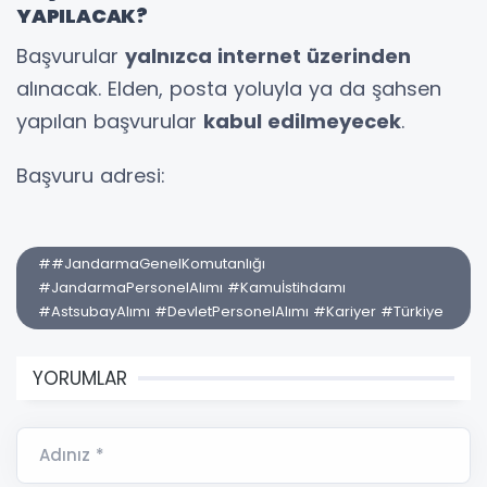
YAPILACAK?
Başvurular
yalnızca internet üzerinden
alınacak. Elden, posta yoluyla ya da şahsen
yapılan başvurular
kabul edilmeyecek
.
Başvuru adresi:
##JandarmaGenelKomutanlığı
#JandarmaPersonelAlımı #Kamuİstihdamı
#AstsubayAlımı #DevletPersonelAlımı #Kariyer #Türkiye
YORUMLAR
Adınız *