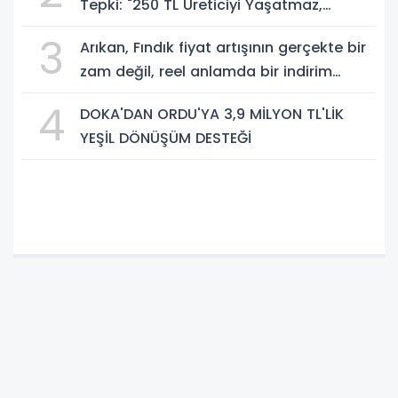
Tepki: "250 TL Üreticiyi Yaşatmaz,
Üretimden Koparır"
3
Arıkan, Fındık fiyat artışının gerçekte bir
zam değil, reel anlamda bir indirim
olduğunu savundu.
4
DOKA'DAN ORDU'YA 3,9 MİLYON TL'LİK
YEŞİL DÖNÜŞÜM DESTEĞİ