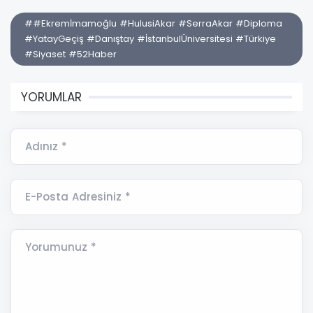
##Ekremİmamoğlu #HulusiAkar #SerraAkar #Diploma
#YatayGeçiş #Danıştay #İstanbulÜniversitesi #Türkiye
#Siyaset #52Haber
YORUMLAR
Adınız *
E-Posta Adresiniz *
Yorumunuz *