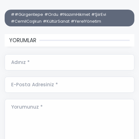
##Gürgentepe #Ordu #NazımHikmet #ŞiirEvi
#CemilCoşkun #KültürSanat #YerelYönetim
YORUMLAR
Adınız *
E-Posta Adresiniz *
Yorumunuz *