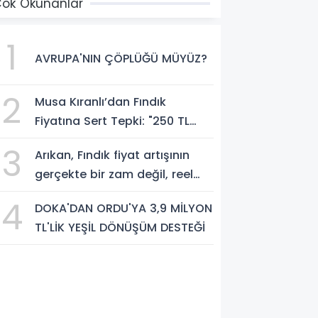
ok Okunanlar
1
AVRUPA'NIN ÇÖPLÜĞÜ MÜYÜZ?
2
Musa Kıranlı’dan Fındık
Fiyatına Sert Tepki: "250 TL
Üreticiyi Yaşatmaz, Üretimden
3
Arıkan, Fındık fiyat artışının
Koparır"
gerçekte bir zam değil, reel
anlamda bir indirim olduğunu
4
DOKA'DAN ORDU'YA 3,9 MİLYON
savundu.
TL'LİK YEŞİL DÖNÜŞÜM DESTEĞİ