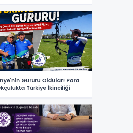
nye'nin Gururu Oldular! Para
kçulukta Türkiye İkinciliği