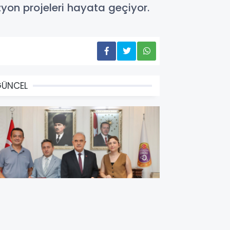
zyon projeleri hayata geçiyor.
GÜNCEL
OKA'DAN ORDU'YA 3,9 MİLYON