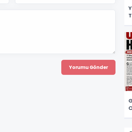
Y
T
G
O