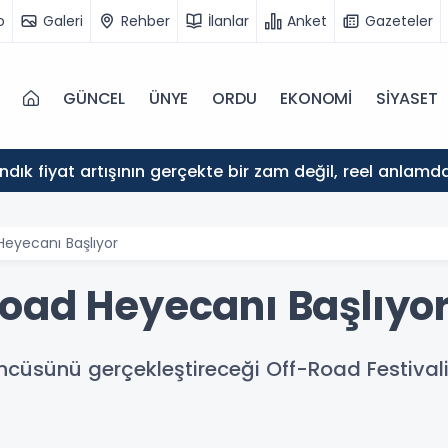
o
Galeri
Rehber
İlanlar
Anket
Gazeteler
GÜNCEL
ÜNYE
ORDU
EKONOMİ
SİYASET
ındık fiyat artışının gerçekte bir zam değil, reel anlam
eyecanı Başlıyor
oad Heyecanı Başlıyo
üncüsünü gerçekleştireceği Off-Road Festivali