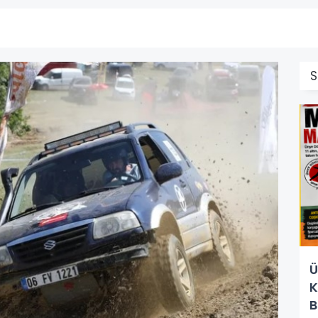
Ü
K
B