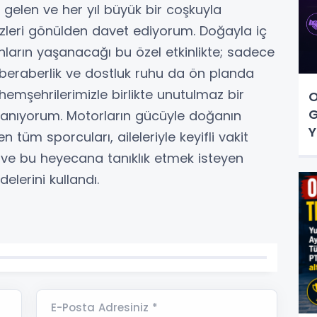
 gelen ve her yıl büyük bir coşkuyla
izleri gönülden davet ediyorum. Doğayla iç
nların yaşanacağı bu özel etkinlikte; sadece
, beraberlik ve dostluk ruhu da ön planda
 hemşehrilerimizle birlikte unutulmaz bir
O
G
anıyorum. Motorların gücüyle doğanın
Y
tüm sporcuları, aileleriyle keyifli vakit
 ve bu heyecana tanıklık etmek isteyen
delerini kullandı.
E-Posta Adresiniz *