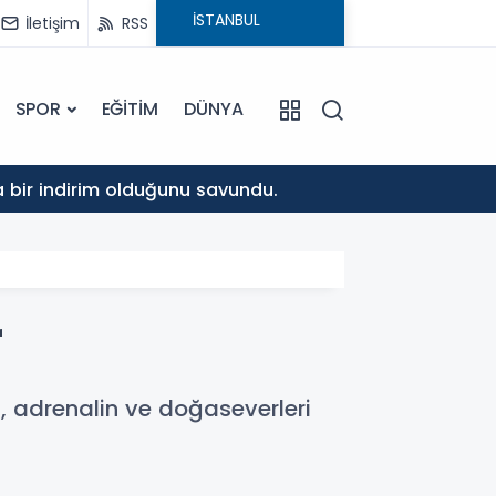
İletişim
RSS
SPOR
EĞİTİM
DÜNYA
10:37
da bir indirim olduğunu savundu.
Musa K
r
, adrenalin ve doğaseverleri