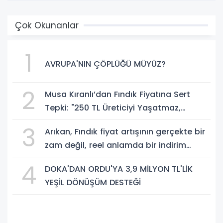
Çok Okunanlar
1
AVRUPA'NIN ÇÖPLÜĞÜ MÜYÜZ?
2
Musa Kıranlı’dan Fındık Fiyatına Sert
Tepki: "250 TL Üreticiyi Yaşatmaz,
Üretimden Koparır"
3
Arıkan, Fındık fiyat artışının gerçekte bir
zam değil, reel anlamda bir indirim
olduğunu savundu.
4
DOKA'DAN ORDU'YA 3,9 MİLYON TL'LİK
YEŞİL DÖNÜŞÜM DESTEĞİ