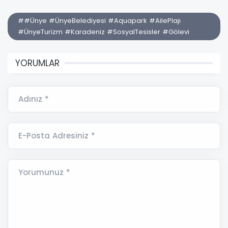
##Ünye #ÜnyeBelediyesi #Aquapark #AilePlajı
#ÜnyeTurizm #Karadeniz #SosyalTesisler #Gölevi
YORUMLAR
Adınız *
E-Posta Adresiniz *
Yorumunuz *