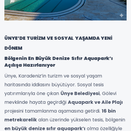
ÜNYE’DE TURİZM VE SOSYAL YAŞAMDA YENİ
DÖNEM
Bölgenin En Büyük Denize Sıfır Aquapark’ı
Açılışa Hazırlanıyor
Ünye, Karadeniz’in turizm ve sosyal yaşam
haritasında iddiasını büyütüyor. Sosyal tesis
yatırımlarıyla öne çıkan
Ünye Belediyesi
, Gölevi
mevkiinde hayata geçirdiği
Aquapark ve Aile Plajı
projesini tamamlanma aşamasına getirdi.
16 bin
metrekarelik
alan üzerinde yükselen tesis, bölgenin
en büyük denize sıfır aquapark’ı
olma özelliğiyle